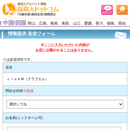
中国/四国
岡山、広島、島根、鳥取、山口、愛媛、香川、徳島、高知
情報提供 送信フォーム
※ここに入力いただいた内容が
お店に公開されることはありません。
※
は必須項目です。
店名
ｃｌｕｂＭ（クラブエム）
問合せ内容
※必須
お名前(ニックネーム可)