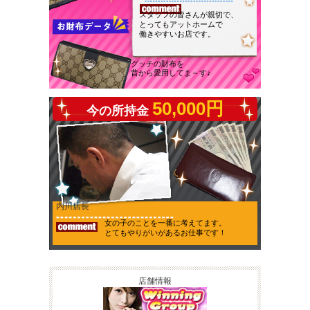
スタッフの皆さんが親切で、
とってもアットホームで
働きやすいお店です。
グッチの財布を
昔から愛用してま～す♪
50,000円
今の所持金
内川店長
女の子のことを一番に考えてます。
とてもやりがいがあるお仕事です！
店舗情報