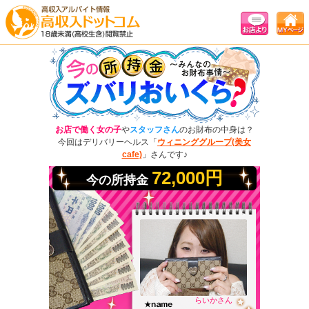
お店で働く女の子
や
スタッフさん
のお財布の中身は？
今回はデリバリーヘルス「
ウィニンググループ(美女
cafe)
」さんです♪
72,000円
今の所持金
らいかさん