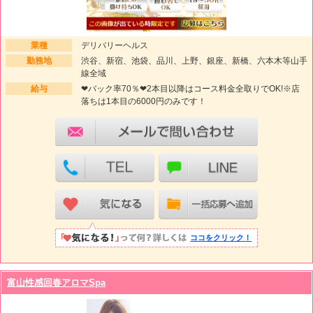
業種
デリバリーヘルス
勤務地
渋谷、新宿、池袋、品川、上野、銀座、新橋、六本木等山手
線全域
給与
❤バック率70％❤2本目以降はコース料金全取りでOK!※店
落ちは1本目の6000円のみです！
ココをクリック！
富山性感回春アロマSpa