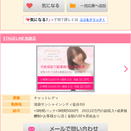
ココをクリック！
STAGELINE池袋店
業種
チャットレディ
勤務地
池袋サンシャインシティ徒歩3分
給与
<3時間パック>3時間5000円 20日10万円の副収入<成果報
酬制>お客様から頂く金額の30％昇給あり