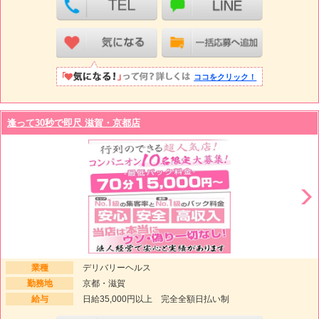
ココをクリック！
逢って30秒で即尺 滋賀・京都店
業種
デリバリーヘルス
勤務地
京都・滋賀
給与
日給35,000円以上 完全全額日払い制