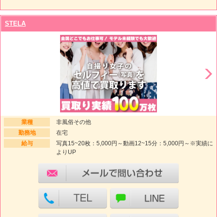
STELA
業種
非風俗その他
勤務地
在宅
給与
写真15~20枚：5,000円～動画12~15分：5,000円～※実績に
よりUP