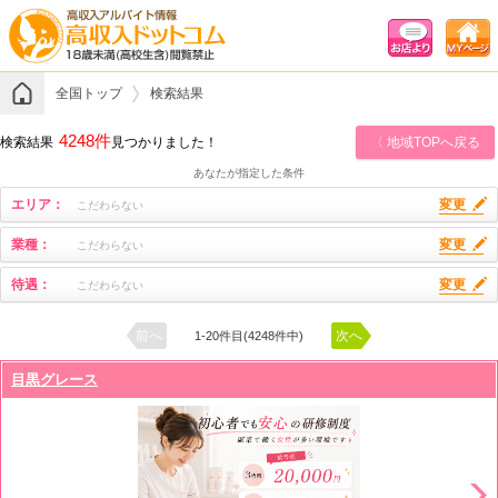
全国トップ
検索結果
4248件
検索結果
見つかりました！
〈 地域TOPへ戻る
あなたが指定した条件
エリア：
変更
こだわらない
業種：
変更
こだわらない
待遇：
変更
こだわらない
前へ
次へ
1-20件目(4248件中)
目黒グレース