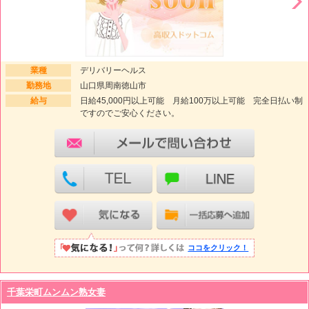
業種
デリバリーヘルス
勤務地
山口県周南徳山市
給与
日給45,000円以上可能 月給100万以上可能 完全日払い制
ですのでご安心ください。
ココをクリック！
千葉栄町ムンムン熟女妻