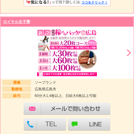
ココをクリック！
ロイヤル女子寮
業種
ソープランド
勤務地
広島県広島市
給与
60分大1,4枚以上、日給大6枚以上可能