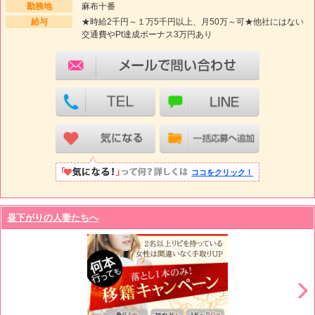
勤務地
麻布十番
給与
★時給2千円～１万5千円以上、月50万～可★他社にはない
交通費やPt達成ボーナス3万円あり
ココをクリック！
昼下がりの人妻たちへ