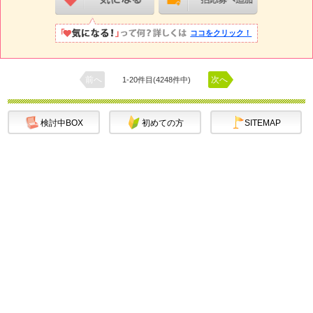
ココをクリック！
前へ
次へ
1-20件目(4248件中)
検討中BOX
初めての方
SITEMAP
お問合せ
求人掲載について
無料掲載について
媒体ページ
免責事項・青少年保護
プライバシーポリシー
会社概要
トップ
千葉・埼玉
東 京
神奈川
ページ
北関東
北海道
北 陸
東 海
関 西
東北
甲信越
チャット
中国・四国
九州・沖縄
メール
ページTOP