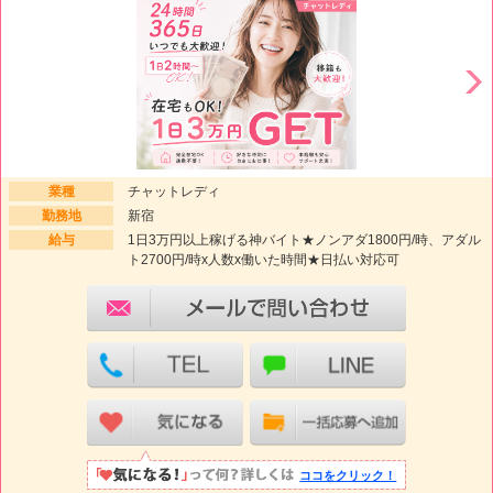
業種
チャットレディ
勤務地
新宿
給与
1日3万円以上稼げる神バイト★ノンアダ1800円/時、アダル
ト2700円/時x人数x働いた時間★日払い対応可
ココをクリック！