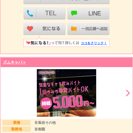
ココをクリック！
ズムキャバ＋
業種
非風俗その他
勤務地
首都圏