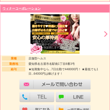
ウィナーコーポレーション
業種
店舗型ヘルス
勤務地
愛知県名古屋市名駅南1丁目8番3号
給与
★短期集中なら...7日出勤で448000円！ ★最低でも1
日...64000円は稼げます！