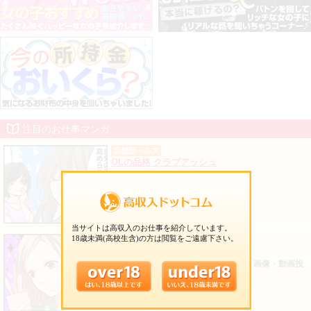
注目のお仕事マンガ
店舗型ヘルス
OLの品格 クラブアッシュ
６ヶ月間 完全保証制度！！
難波 アメ村
チャットレディ
モバガールズ
携帯電話1つでお仕事♪メールや電話、画像・動画投
稿で稼げる！
全国、在宅