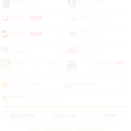
源氏名メーカー
メーカー
体入速報
体験入店へ行こう！
毎日更新
体験入店って
送金速報
毎日更新
どうなの？
カンタン！
チャットレディ
お給料計算
やってみた★
プロダクションのバイト解説
フーゾク出稼ぎ最前線
8.10
おしごとメルマガ
スマホ用壁紙
初めての方
検討中BOX
初めての方
SITEMAP
お問合せ
求人掲載について
無料掲載について