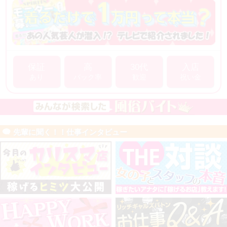
保証
高
30代
入店
あり
バック率
歓迎
祝い金
先輩に聞く！！仕事インタビュー