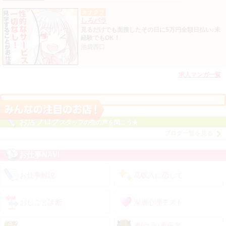
オナクラ
しろパラ
見るだけでも面接したその日に5万円全額日払い♪未
経験でもOK！
池袋西口
求人マンガ一覧
お店ブログ
スタッフの生の声を聞こう★
ブログ一覧を見る
お仕事NAVI
お仕事解説
高収入に恋して
おしごと診断
深層心理テスト
裏(ウラ)源氏名