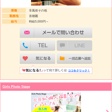
業種
非風俗その他
勤務地
首都圏
給与
時給5,000円～
ココをクリック！
Girls Photo Stage