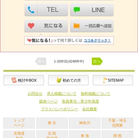
ココをクリック！
前へ
次へ
1-20件目(4248件中)
検討中BOX
初めての方
SITEMAP
お問合せ
求人掲載について
無料掲載について
媒体ページ
免責事項・青少年保護
プライバシーポリシー
会社概要
トップ
千葉・埼玉
東 京
神奈川
ページ
北関東
北海道
北 陸
東 海
関 西