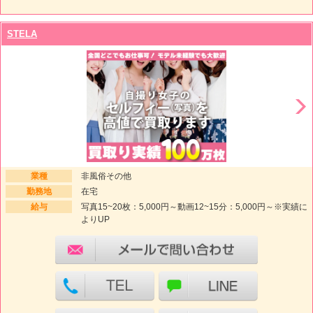
STELA
業種
非風俗その他
勤務地
在宅
給与
写真15~20枚：5,000円～動画12~15分：5,000円～※実績に
よりUP