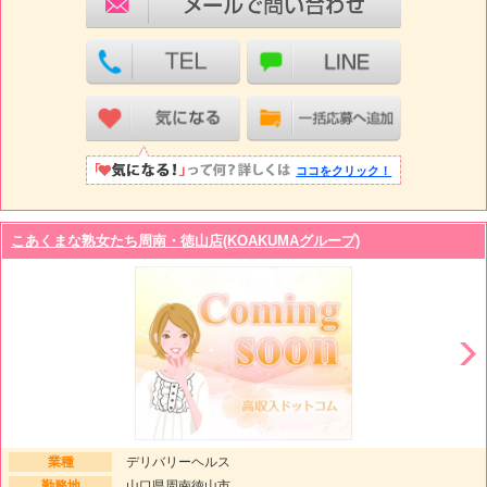
ココをクリック！
こあくまな熟女たち周南・徳山店(KOAKUMAグループ)
業種
デリバリーヘルス
勤務地
山口県周南徳山市