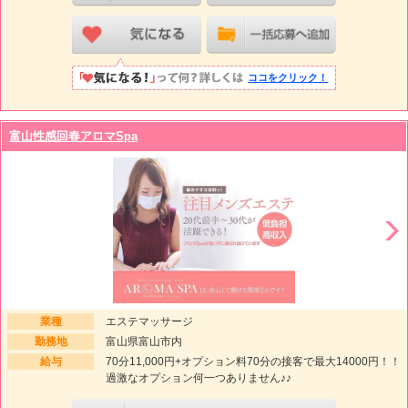
ココをクリック！
富山性感回春アロマSpa
業種
エステマッサージ
勤務地
富山県富山市内
給与
70分11,000円+オプション料70分の接客で最大14000円！！
過激なオプション何一つありません♪♪