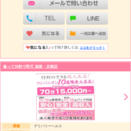
ココをクリック！
逢って30秒で即尺 滋賀・京都店
業種
デリバリーヘルス