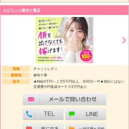
スピリッツ麻布十番店
業種
チャットレディ
勤務地
麻布十番
給与
★時給2千円～１万5千円以上、月50万～可★他社にはない
交通費やPt達成ボーナス3万円あり