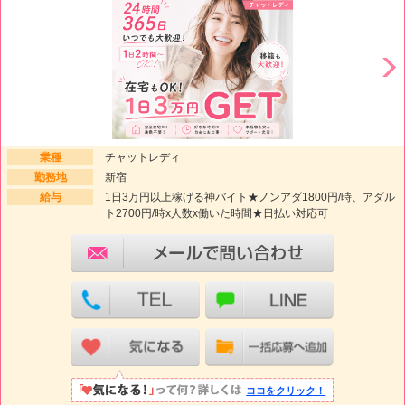
業種
チャットレディ
勤務地
新宿
給与
1日3万円以上稼げる神バイト★ノンアダ1800円/時、アダル
ト2700円/時x人数x働いた時間★日払い対応可
ココをクリック！