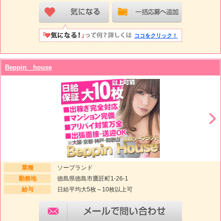
ココをクリック！
Beppin house
業種
ソープランド
勤務地
徳島県徳島市鷹匠町1-26-1
給与
日給平均大5枚～10枚以上可