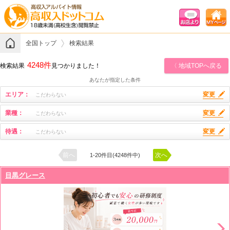
全国トップ
検索結果
4248件
検索結果
見つかりました！
〈 地域TOPへ戻る
あなたが指定した条件
エリア：
変更
こだわらない
業種：
変更
こだわらない
待遇：
変更
こだわらない
前へ
次へ
1-20件目(4248件中)
目黒グレース