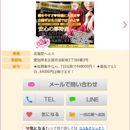
業種
店舗型ヘルス
勤務地
愛知県名古屋市名駅南1丁目8番3号
給与
★短期集中なら...7日出勤で448000円！ ★最低でも1
日...64000円は稼げます！
ココをクリック！