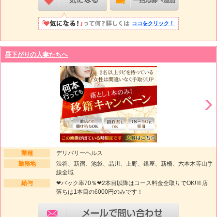
ココをクリック！
昼下がりの人妻たちへ
業種
デリバリーヘルス
勤務地
渋谷、新宿、池袋、品川、上野、銀座、新橋、六本木等山手
線全域
給与
❤バック率70％❤2本目以降はコース料金全取りでOK!※店
落ちは1本目の6000円のみです！