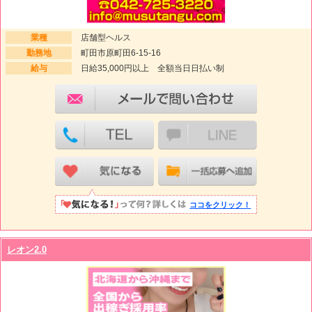
業種
店舗型ヘルス
勤務地
町田市原町田6-15-16
給与
日給35,000円以上 全額当日日払い制
ココをクリック！
レオン2.0