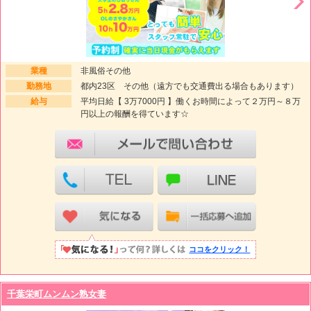
業種
非風俗その他
勤務地
都内23区 その他（遠方でも交通費出る場合もあります）
給与
平均日給【 3万7000円 】働くお時間によって２万円～８万
円以上の報酬を得ています☆
ココをクリック！
千葉栄町ムンムン熟女妻