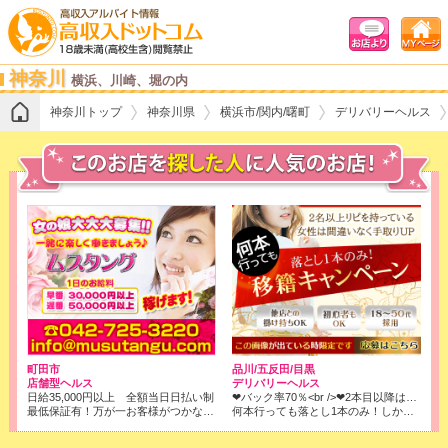
神奈川
横浜、川崎、堀の内
神奈川トップ
神奈川県
横浜市/関内/曙町
デリバリーヘルス
町田市
品川/五反田/目黒
店舗型ヘルス
デリバリーヘルス
日給35,000円以上 全額当日日払い制
❤バック率70％<br />❤2本目以降はコース料金全取りでOK!<br />※店落ちは1本目の6000円のみです！
最低保証有！万が一お客様がつかなくても、保証させて頂きます。
何本行っても落とし1本のみ！しかもバック率は70％❢❢