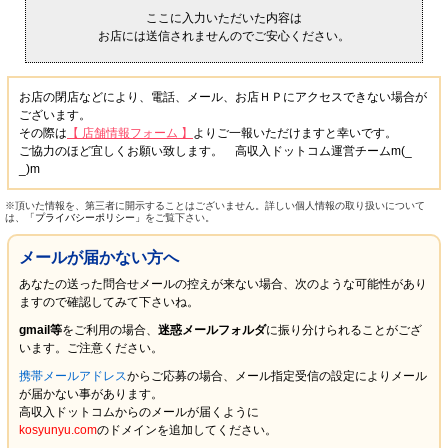
ここに入力いただいた内容は
お店には送信されませんのでご安心ください。
お店の閉店などにより、電話、メール、お店ＨＰにアクセスできない場合が
ございます。
その際は
【 店舗情報フォーム 】
よりご一報いただけますと幸いです。
ご協力のほど宜しくお願い致します。 高収入ドットコム運営チームm(_
_)m
※頂いた情報を、第三者に開示することはございません。詳しい個人情報の取り扱いについて
は、
「プライバシーポリシー」
をご覧下さい。
メールが届かない方へ
あなたの送った問合せメールの控えが来ない場合、次のような可能性があり
ますので確認してみて下さいね。
gmail等
をご利用の場合、
迷惑メールフォルダ
に振り分けられることがござ
います。ご注意ください。
携帯メールアドレス
からご応募の場合、メール指定受信の設定により
メール
が届かない
事があります。
高収入ドットコムからのメールが届くように
kosyunyu.com
のドメインを追加してください。