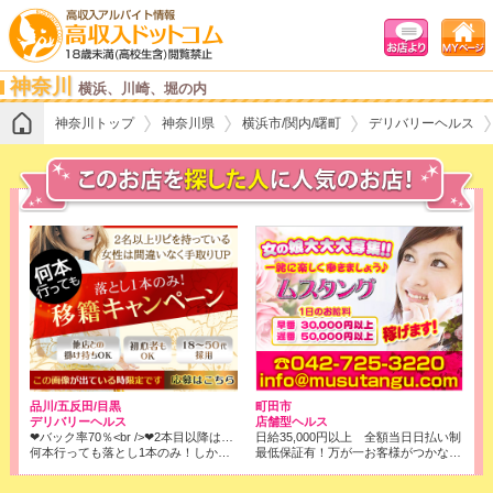
神奈川
横浜、川崎、堀の内
神奈川トップ
神奈川県
横浜市/関内/曙町
デリバリーヘルス
品川/五反田/目黒
町田市
デリバリーヘルス
店舗型ヘルス
❤バック率70％<br />❤2本目以降はコース料金全取りでOK!<br />※店落ちは1本目の6000円のみです！
日給35,000円以上 全額当日日払い制
何本行っても落とし1本のみ！しかもバック率は70％❢❢
最低保証有！万が一お客様がつかなくても、保証させて頂きます。