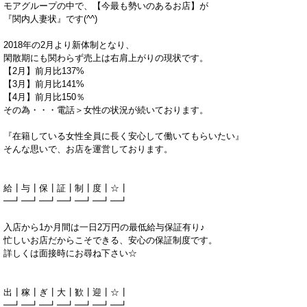
モアグループの中で、【今最も勢いのあるお店】が
『関内人妻状』です(^^)
2018年の2月より新体制となり、
閑散期にも関わらず売上は右肩上がりの現状です。
【2月】前月比137%
【3月】前月比141%
【4月】前月比150％
その為・・・電話＞女性の状況が続いております。
『在籍している女性全員に長く安心して働いてもらいたい』
そんな思いで、お店を運営しております。
給┃与┃保┃証┃制┃度┃☆┃
━┛━┛━┛━┛━┛━┛━┛
入店から1か月間は一日2万円の最低給与保証有り♪
忙しいお店だからこそできる、安心の保証制度です。
詳しくは面接時にお尋ね下さい☆
出┃稼┃ぎ┃大┃歓┃迎┃☆┃
━┛━┛━┛━┛━┛━┛━┛