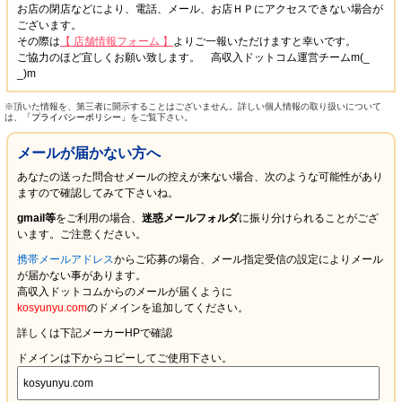
お店の閉店などにより、電話、メール、お店ＨＰにアクセスできない場合が
ございます。
その際は
【 店舗情報フォーム 】
よりご一報いただけますと幸いです。
ご協力のほど宜しくお願い致します。 高収入ドットコム運営チームm(_
_)m
※頂いた情報を、第三者に開示することはございません。詳しい個人情報の取り扱いについて
は、
「プライバシーポリシー」
をご覧下さい。
メールが届かない方へ
あなたの送った問合せメールの控えが来ない場合、次のような可能性があり
ますので確認してみて下さいね。
gmail等
をご利用の場合、
迷惑メールフォルダ
に振り分けられることがござ
います。ご注意ください。
携帯メールアドレス
からご応募の場合、メール指定受信の設定により
メール
が届かない
事があります。
高収入ドットコムからのメールが届くように
kosyunyu.com
のドメインを追加してください。
詳しくは下記メーカーHPで確認
ドメインは下からコピーしてご使用下さい。