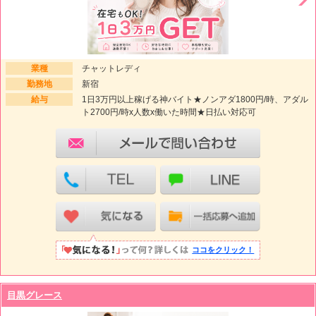
業種
チャットレディ
勤務地
新宿
給与
1日3万円以上稼げる神バイト★ノンアダ1800円/時、アダル
ト2700円/時x人数x働いた時間★日払い対応可
ココをクリック！
目黒グレース