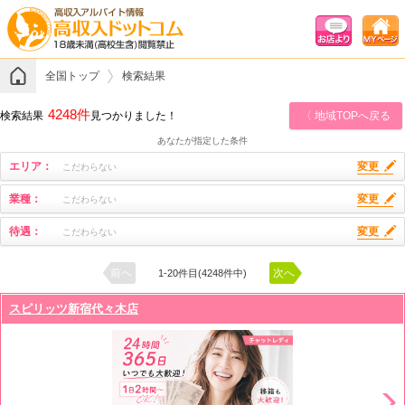
全国トップ
検索結果
4248件
検索結果
見つかりました！
〈 地域TOPへ戻る
あなたが指定した条件
エリア：
変更
こだわらない
業種：
変更
こだわらない
待遇：
変更
こだわらない
前へ
次へ
1-20件目(4248件中)
スピリッツ新宿代々木店