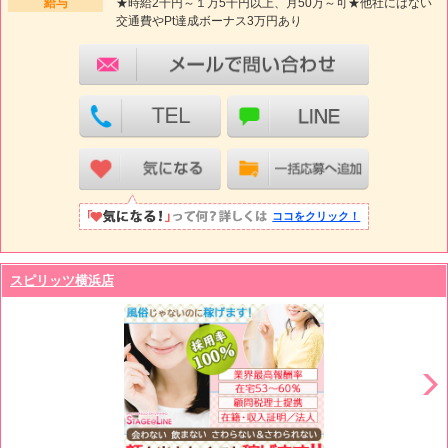
給与
★時給2千円～１万5千円以上、月50万～可★他社にはない
交通費やPt達成ボーナス3万円あり
ココをクリック！
スピリッツ横浜店