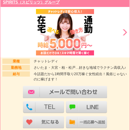
SPIRITS（スピリッツ）グループ
業種
チャットレディ
勤務地
さいたま・大宮・柏・松戸…好きな地域でラクチン高収入♪
給与
今話題だから1時間手取り20万稼ぐ女性続出！風俗じゃない
のに稼げます！