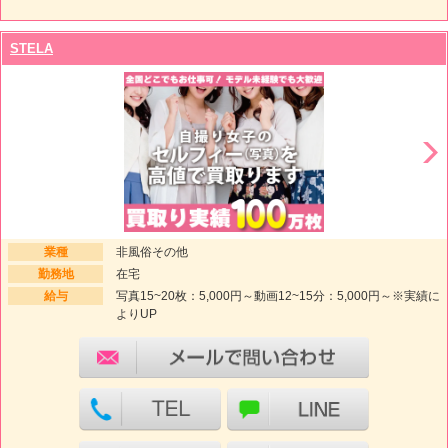
STELA
業種
非風俗その他
勤務地
在宅
給与
写真15~20枚：5,000円～動画12~15分：5,000円～※実績に
よりUP