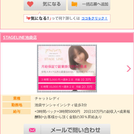
ココをクリック！
STAGELINE池袋店
業種
チャットレディ
勤務地
池袋サンシャインシティ徒歩3分
給与
<3時間パック>3時間5000円 20日10万円の副収入<成果報
酬制>お客様から頂く金額の30％昇給あり