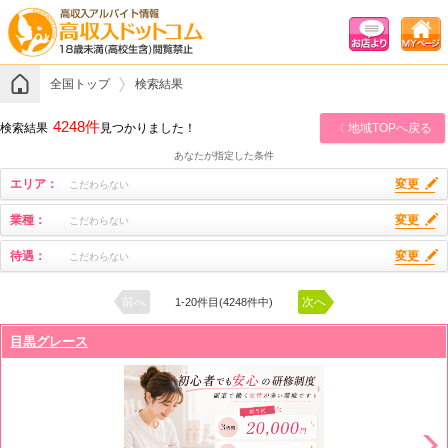
全国トップ
検索結果
4248件
検索結果
見つかりました！
〈 地域TOPへ戻る
あなたが指定した条件
エリア：
変更
こだわらない
業種：
変更
こだわらない
待遇：
変更
こだわらない
前へ
次へ
1-20件目(4248件中)
目黒グレース