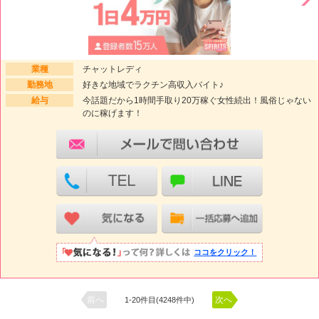
業種
チャットレディ
勤務地
好きな地域でラクチン高収入バイト♪
給与
今話題だから1時間手取り20万稼ぐ女性続出！風俗じゃない
のに稼げます！
ココをクリック！
前へ
次へ
1-20件目(4248件中)