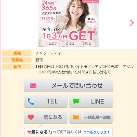
業種
チャットレディ
勤務地
新宿
給与
1日3万円以上稼げる神バイト★ノンアダ1800円/時、アダル
ト2700円/時x人数x働いた時間★日払い対応可
ココをクリック！