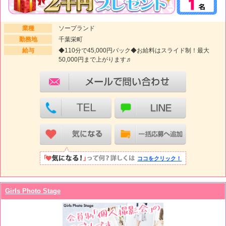
業種
ソープランド
勤務地
千葉栄町
給与
◆110分で45,000円バック◆お給料はスライド制！最大
50,000円まで上がります♬
ココをクリック！
Girls Photo Stage