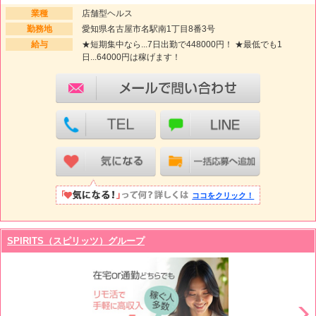
業種
店舗型ヘルス
勤務地
愛知県名古屋市名駅南1丁目8番3号
給与
★短期集中なら...7日出勤で448000円！ ★最低でも1
日...64000円は稼げます！
ココをクリック！
SPIRITS（スピリッツ）グループ