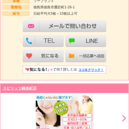
業種
ソープランド
勤務地
徳島県徳島市鷹匠町1-26-1
給与
日給平均大5枚～10枚以上可
ココをクリック！
スピリッツ錦糸町店