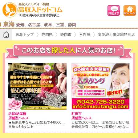
東海
愛知、名古屋、岐阜、三重、静岡
東海トップ
静岡県
静岡市
Ｍ性感
変態紳士倶楽部静岡店
名駅/納屋橋
町田市
店舗型ヘルス
店舗型ヘルス
★短期集中なら...7日出勤で448000円！ ★最低でも1日...64000円は稼げます！
日給35,000円以上 全額当日日払い制
日給大6,4枚以上
最低保証有！万が一お客様がつかなくても、保証させて頂きます。