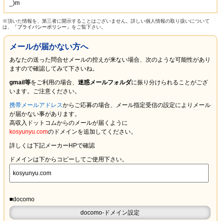
_)m
※頂いた情報を、第三者に開示することはございません。詳しい個人情報の取り扱いについて
は、
「プライバシーポリシー」
をご覧下さい。
メールが届かない方へ
あなたの送った問合せメールの控えが来ない場合、次のような可能性があり
ますので確認してみて下さいね。
gmail等
をご利用の場合、
迷惑メールフォルダ
に振り分けられることがござ
います。ご注意ください。
携帯メールアドレス
からご応募の場合、メール指定受信の設定により
メール
が届かない
事があります。
高収入ドットコムからのメールが届くように
kosyunyu.com
のドメインを追加してください。
詳しくは下記メーカーHPで確認
ドメインは下からコピーしてご使用下さい。
■docomo
docomo-ドメイン設定