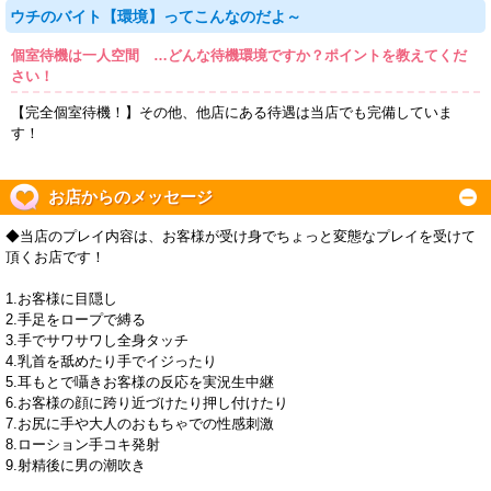
ウチのバイト【環境】ってこんなのだよ～
個室待機は一人空間 …どんな待機環境ですか？ポイントを教えてくだ
さい！
【完全個室待機！】その他、他店にある待遇は当店でも完備していま
す！
お店からのメッセージ
◆当店のプレイ内容は、お客様が受け身でちょっと変態なプレイを受けて
頂くお店です！
1.お客様に目隠し
2.手足をロープで縛る
3.手でサワサワし全身タッチ
4.乳首を舐めたり手でイジったり
5.耳もとで囁きお客様の反応を実況生中継
6.お客様の顔に跨り近づけたり押し付けたり
7.お尻に手や大人のおもちゃでの性感刺激
8.ローション手コキ発射
9.射精後に男の潮吹き