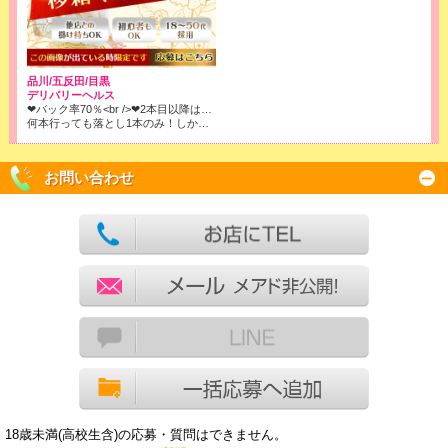
品川/五反田/目黒
デリバリーヘルス
❤バック率70％<br />❤2本目以降はコース料金全取りでOK!<br />※店落ちは1本目の6000円のみです！
何本行っても落とし1本のみ！しかもバック率は70％❢❢
お問い合わせ
18歳未満(高校生含)の応募・質問はできません。