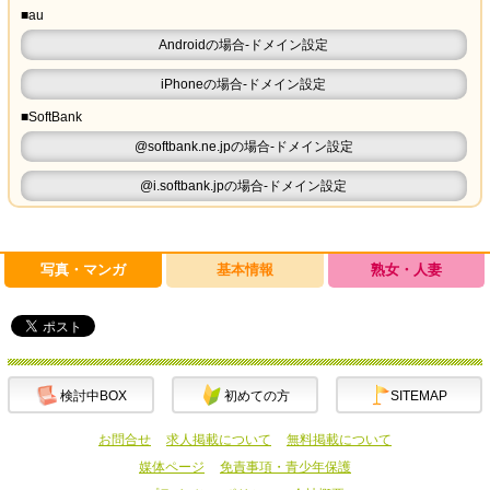
■au
Androidの場合-ドメイン設定
iPhoneの場合-ドメイン設定
■SoftBank
@softbank.ne.jpの場合-ドメイン設定
@i.softbank.jpの場合-ドメイン設定
写真・マンガ
基本情報
熟女・人妻
検討中BOX
初めての方
SITEMAP
お問合せ
求人掲載について
無料掲載について
媒体ページ
免責事項・青少年保護