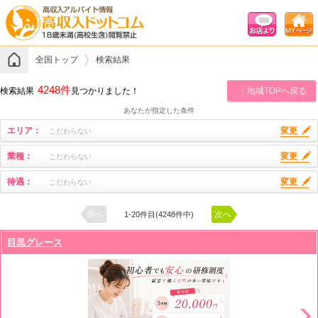
全国トップ
検索結果
4248件
検索結果
見つかりました！
〈 地域TOPへ戻る
あなたが指定した条件
エリア：
変更
こだわらない
業種：
変更
こだわらない
待遇：
変更
こだわらない
前へ
次へ
1-20件目(4248件中)
目黒グレース