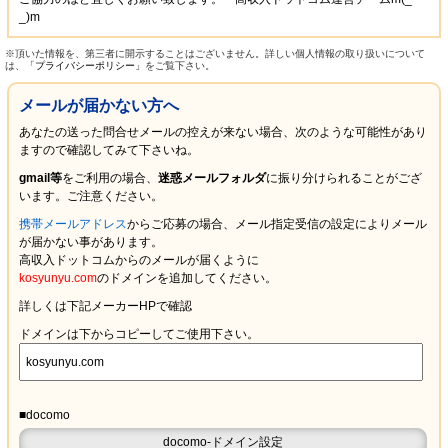
_)m
※頂いた情報を、第三者に開示することはございません。詳しい個人情報の取り扱いについて
は、
「プライバシーポリシー」
をご覧下さい。
メールが届かない方へ
あなたの送った問合せメールの控えが来ない場合、次のような可能性があり
ますので確認してみて下さいね。
gmail等
をご利用の場合、
迷惑メールフォルダ
に振り分けられることがござ
います。ご注意ください。
携帯メールアドレス
からご応募の場合、メール指定受信の設定により
メール
が届かない
事があります。
高収入ドットコムからのメールが届くように
kosyunyu.com
のドメインを追加してください。
詳しくは下記メーカーHPで確認
ドメインは下からコピーしてご使用下さい。
■docomo
docomo-ドメイン設定