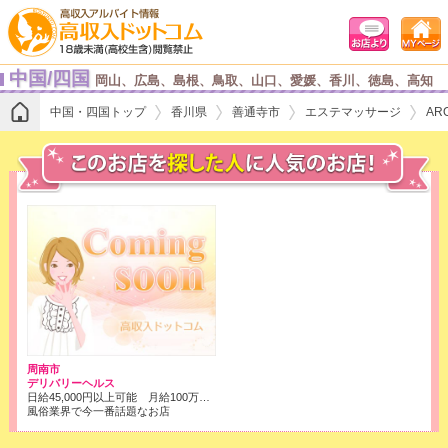
中国/四国
岡山、広島、島根、鳥取、山口、愛媛、香川、徳島、高知
中国・四国トップ
香川県
善通寺市
エステマッサージ
AR
周南市
デリバリーヘルス
日給45,000円以上可能 月給100万以上可能 完全日払い制ですのでご安心ください。
風俗業界で今一番話題なお店