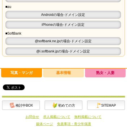
■au
Androidの場合-ドメイン設定
iPhoneの場合-ドメイン設定
■SoftBank
@softbank.ne.jpの場合-ドメイン設定
@i.softbank.jpの場合-ドメイン設定
写真・マンガ
基本情報
熟女・人妻
検討中BOX
初めての方
SITEMAP
お問合せ
求人掲載について
無料掲載について
媒体ページ
免責事項・青少年保護