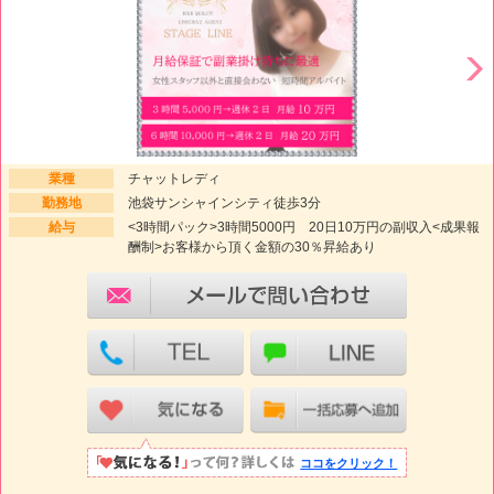
業種
チャットレディ
勤務地
池袋サンシャインシティ徒歩3分
給与
<3時間パック>3時間5000円 20日10万円の副収入<成果報
酬制>お客様から頂く金額の30％昇給あり
ココをクリック！