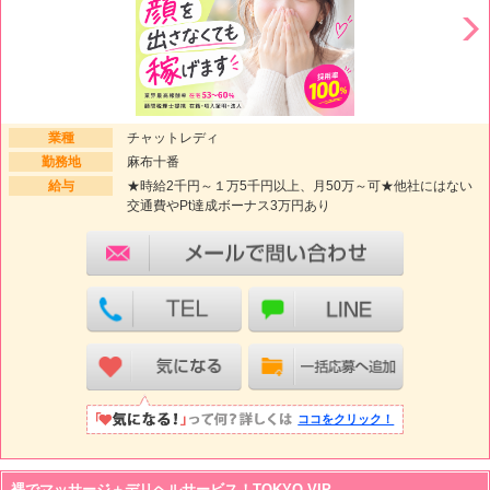
業種
チャットレディ
勤務地
麻布十番
給与
★時給2千円～１万5千円以上、月50万～可★他社にはない
交通費やPt達成ボーナス3万円あり
ココをクリック！
裸でマッサージ＋デリヘルサービス！TOKYO VIP