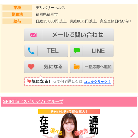
業種
デリバリーヘルス
勤務地
福岡県福岡市
給与
日給35,000円以上、月給80万円以上。完全全額日払い制♪
ココをクリック！
SPIRITS（スピリッツ）グループ