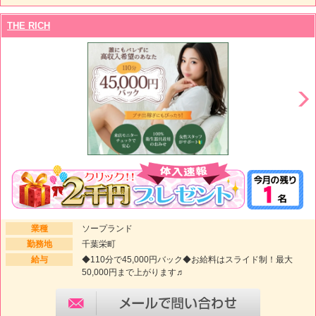
THE RICH
業種
ソープランド
勤務地
千葉栄町
給与
◆110分で45,000円バック◆お給料はスライド制！最大
50,000円まで上がります♬