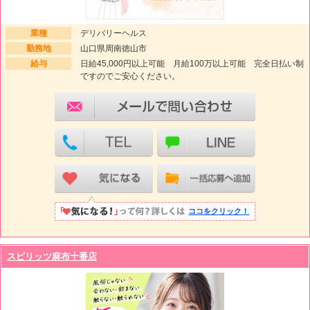
業種
デリバリーヘルス
勤務地
山口県周南徳山市
給与
日給45,000円以上可能 月給100万以上可能 完全日払い制
ですのでご安心ください。
ココをクリック！
スピリッツ麻布十番店