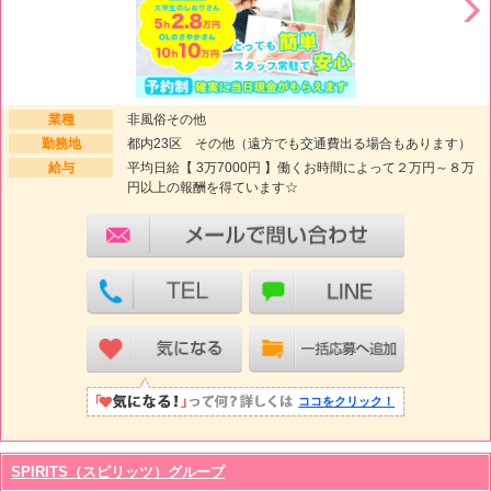
業種
非風俗その他
勤務地
都内23区 その他（遠方でも交通費出る場合もあります）
給与
平均日給【 3万7000円 】働くお時間によって２万円～８万
円以上の報酬を得ています☆
ココをクリック！
SPIRITS（スピリッツ）グループ