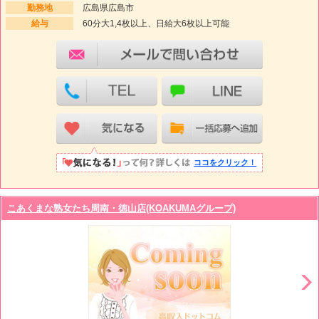
勤務地
広島県広島市
給与
60分大1,4枚以上、日給大6枚以上可能
ココをクリック！
こあくまな熟女たち周南・徳山店(KOAKUMAグループ)