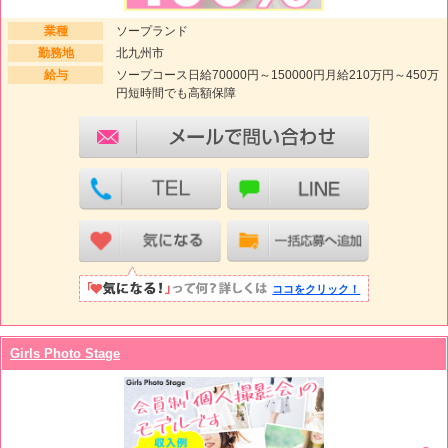
業種
ソープランド
勤務地
北九州市
給与
ソープコース日給70000円～150000円月給210万円～450万
円短時間でも高額保障
ココをクリック！
Girls Photo Stage