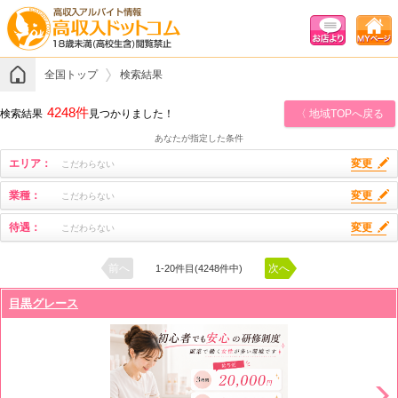
全国トップ
検索結果
4248件
検索結果
見つかりました！
〈 地域TOPへ戻る
あなたが指定した条件
エリア：
変更
こだわらない
業種：
変更
こだわらない
待遇：
変更
こだわらない
前へ
次へ
1-20件目(4248件中)
目黒グレース