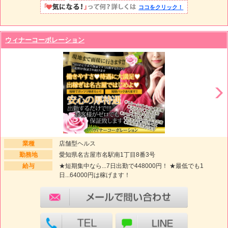
ココをクリック！
ウィナーコーポレーション
業種
店舗型ヘルス
勤務地
愛知県名古屋市名駅南1丁目8番3号
給与
★短期集中なら...7日出勤で448000円！ ★最低でも1
日...64000円は稼げます！