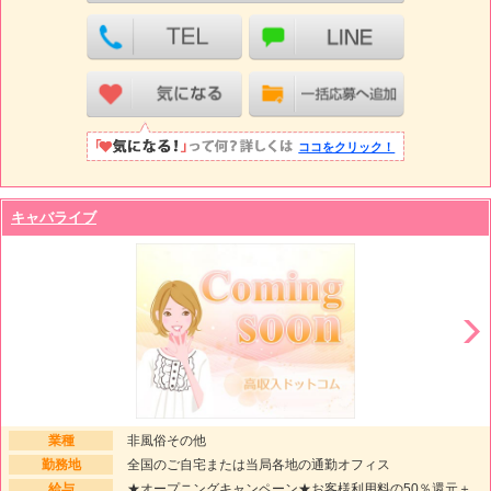
ココをクリック！
キャバライブ
業種
非風俗その他
勤務地
全国のご自宅または当局各地の通勤オフィス
給与
★オープニングキャンペーン★お客様利用料の50％還元＋