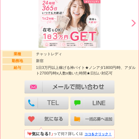
業種
チャットレディ
勤務地
新宿
給与
1日3万円以上稼げる神バイト★ノンアダ1800円/時、アダル
ト2700円/時x人数x働いた時間★日払い対応可
ココをクリック！