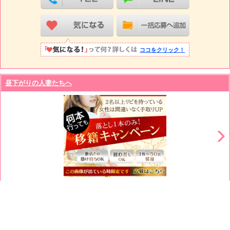
ココをクリック！
昼下がりの人妻たちへ
業種
デリバリーヘルス
勤務地
渋谷、新宿、池袋、品川、上野、銀座、新橋、六本木等山手
線全域
給与
❤バック率70％❤2本目以降はコース料金全取りでOK!※店
落ちは1本目の6000円のみです！