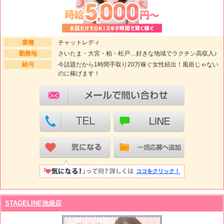
業種
チャットレディ
勤務地
さいたま・大宮・柏・松戸…好きな地域でラクチン高収入♪
給与
今話題だから1時間手取り20万稼ぐ女性続出！風俗じゃない
のに稼げます！
ココをクリック！
STAGELINE池袋店