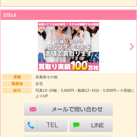
STELA
業種
非風俗その他
勤務地
在宅
給与
写真15~20枚：5,000円～動画12~15分：5,000円～※実績に
よりUP