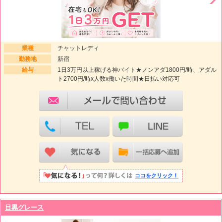
業種
チャットレディ
勤務地
新宿
給与
1日3万円以上稼げる神バイト★ノンアダ1800円/時、アダル
ト2700円/時x人数x働いた時間★日払い対応可
ココをクリック！
目黒グレース