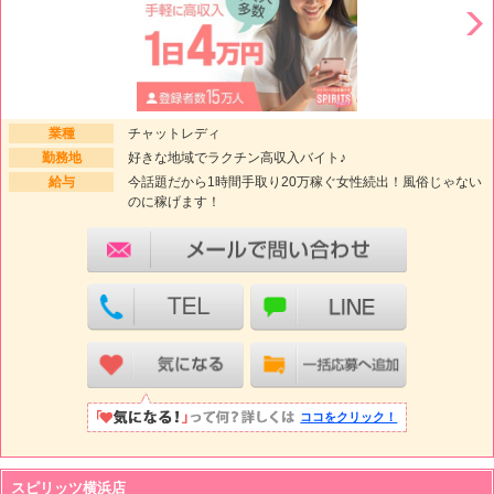
業種
チャットレディ
勤務地
好きな地域でラクチン高収入バイト♪
給与
今話題だから1時間手取り20万稼ぐ女性続出！風俗じゃない
のに稼げます！
ココをクリック！
スピリッツ横浜店