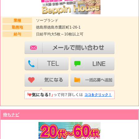
業種
ソープランド
勤務地
徳島県徳島市鷹匠町1-26-1
給与
日給平均大5枚～10枚以上可
ココをクリック！
待ちナビ