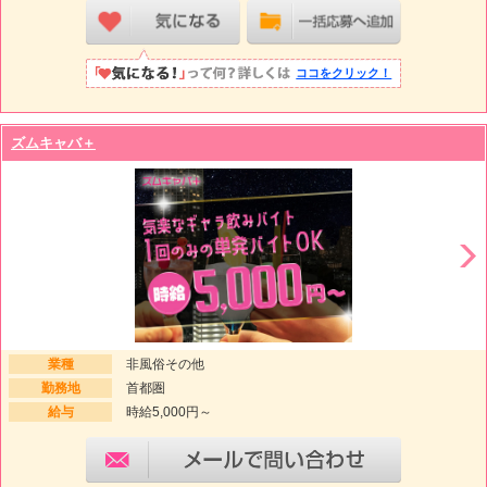
ココをクリック！
ズムキャバ＋
業種
非風俗その他
勤務地
首都圏
給与
時給5,000円～