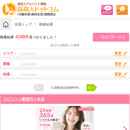
全国トップ
検索結果
4248件
検索結果
見つかりました！
〈 地域TOPへ戻る
あなたが指定した条件
エリア：
変更
こだわらない
業種：
変更
こだわらない
待遇：
変更
こだわらない
前へ
次へ
1-20件目(4248件中)
スピリッツ新宿代々木店