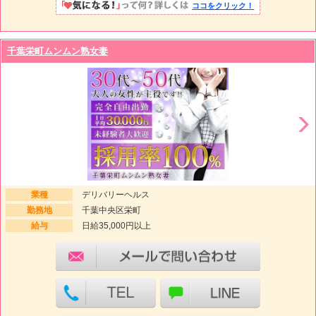
ココをクリック！
千葉栄町ムンムン熟女妻
業種
デリバリーヘルス
勤務地
千葉中央区栄町
給与
日給35,000円以上