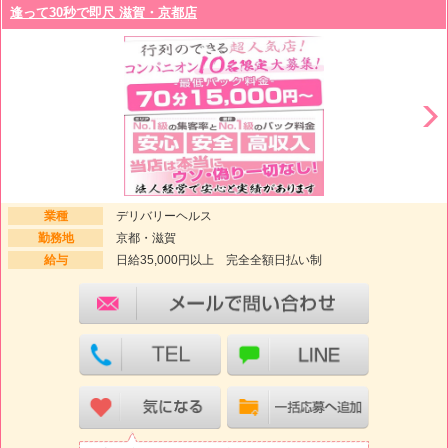
逢って30秒で即尺 滋賀・京都店
業種
デリバリーヘルス
勤務地
京都・滋賀
給与
日給35,000円以上 完全全額日払い制