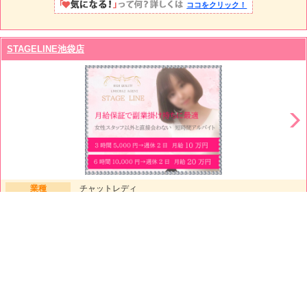
ココをクリック！
STAGELINE池袋店
業種
チャットレディ
勤務地
池袋サンシャインシティ徒歩3分
給与
<3時間パック>3時間5000円 20日10万円の副収入<成果報
酬制>お客様から頂く金額の30％昇給あり