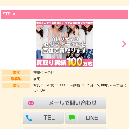
STELA
業種
非風俗その他
勤務地
在宅
給与
写真15~20枚：5,000円～動画12~15分：5,000円～※実績に
よりUP