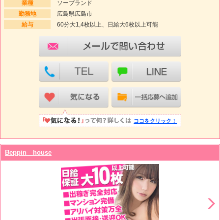
業種
ソープランド
勤務地
広島県広島市
給与
60分大1,4枚以上、日給大6枚以上可能
ココをクリック！
Beppin house