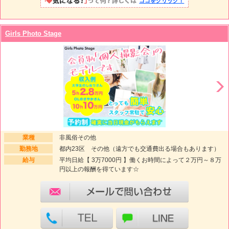
ココをクリック！
Girls Photo Stage
業種
非風俗その他
勤務地
都内23区 その他（遠方でも交通費出る場合もあります）
給与
平均日給【 3万7000円 】働くお時間によって２万円～８万
円以上の報酬を得ています☆