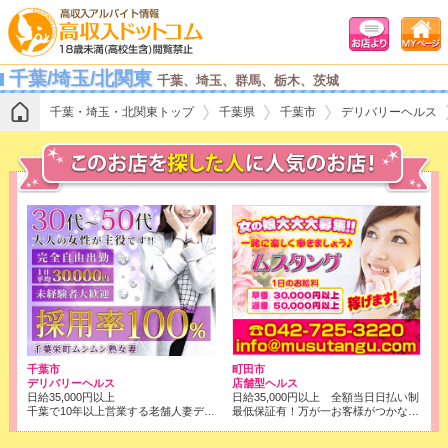
千葉/埼玉/北関東
千葉、埼玉、群馬、栃木、茨城
千葉・埼玉・北関東トップ
千葉県
千葉市
デリバリーヘルス
千葉市
町田市
デリバリーヘルス
店舗型ヘルス
日給35,000円以上
日給35,000円以上 全額当日日払い制
千葉で10年以上営業する老舗人妻デリヘル！
最低保証有！万が一お客様がつかなくても、保証させて頂きます。