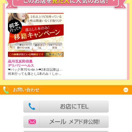
品川/五反田/目黒
デリバリーヘルス
❤バック率70％<br />❤2本目以降はコース料金全取りでOK!<br />※店落ちは1本目の6000円のみです！
何本行っても落とし1本のみ！しかもバック率は70％❢❢
お問い合わせ