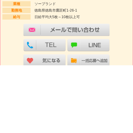
業種
ソープランド
勤務地
徳島県徳島市鷹匠町1-26-1
給与
日給平均大5枚～10枚以上可
ココをクリック！
前へ
次へ
1-20件目(4248件中)
検討中BOX
初めての方
SITEMAP
お問合せ
求人掲載について
無料掲載について