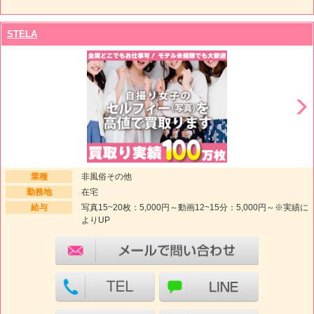
STELA
業種
非風俗その他
勤務地
在宅
給与
写真15~20枚：5,000円～動画12~15分：5,000円～※実績に
よりUP