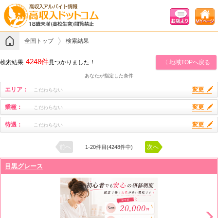
全国トップ
検索結果
4248件
検索結果
見つかりました！
〈 地域TOPへ戻る
あなたが指定した条件
エリア：
変更
こだわらない
業種：
変更
こだわらない
待遇：
変更
こだわらない
前へ
次へ
1-20件目(4248件中)
目黒グレース