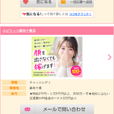
ココをクリック！
スピリッツ麻布十番店
業種
チャットレディ
勤務地
麻布十番
給与
★時給2千円～１万5千円以上、月50万～可★他社にはない
交通費やPt達成ボーナス3万円あり