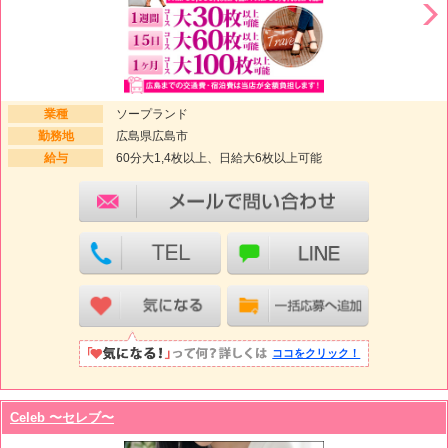
業種
ソープランド
勤務地
広島県広島市
給与
60分大1,4枚以上、日給大6枚以上可能
ココをクリック！
Celeb 〜セレブ〜