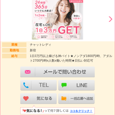
業種
チャットレディ
勤務地
新宿
給与
1日3万円以上稼げる神バイト★ノンアダ1800円/時、アダル
ト2700円/時x人数x働いた時間★日払い対応可
ココをクリック！