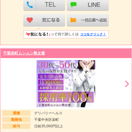
ココをクリック！
千葉栄町ムンムン熟女妻
業種
デリバリーヘルス
勤務地
千葉中央区栄町
給与
日給35,000円以上