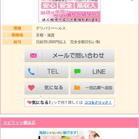
業種
デリバリーヘルス
勤務地
京都・滋賀
給与
日給35,000円以上 完全全額日払い制
ココをクリック！
スピリッツ横浜店