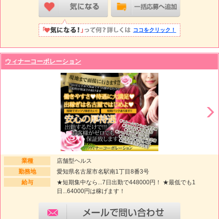
ココをクリック！
ウィナーコーポレーション
業種
店舗型ヘルス
勤務地
愛知県名古屋市名駅南1丁目8番3号
給与
★短期集中なら...7日出勤で448000円！ ★最低でも1
日...64000円は稼げます！