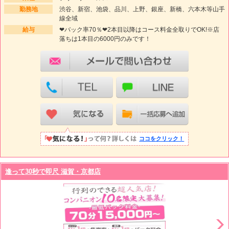
勤務地
渋谷、新宿、池袋、品川、上野、銀座、新橋、六本木等山手
線全域
給与
❤バック率70％❤2本目以降はコース料金全取りでOK!※店
落ちは1本目の6000円のみです！
ココをクリック！
逢って30秒で即尺 滋賀・京都店