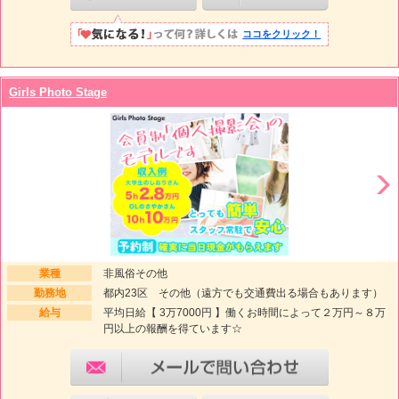
ココをクリック！
Girls Photo Stage
業種
非風俗その他
勤務地
都内23区 その他（遠方でも交通費出る場合もあります）
給与
平均日給【 3万7000円 】働くお時間によって２万円～８万
円以上の報酬を得ています☆