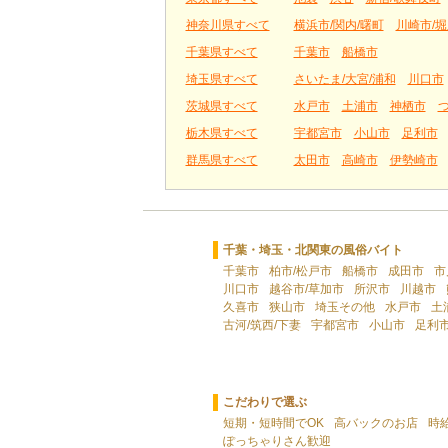
神奈川県すべて
横浜市/関内/曙町
川崎市/堀
千葉県すべて
千葉市
船橋市
埼玉県すべて
さいたま/大宮/浦和
川口市
茨城県すべて
水戸市
土浦市
神栖市
栃木県すべて
宇都宮市
小山市
足利市
群馬県すべて
太田市
高崎市
伊勢崎市
千葉・埼玉・北関東の風俗バイト
千葉市
柏市/松戸市
船橋市
成田市
市
川口市
越谷市/草加市
所沢市
川越市
久喜市
狭山市
埼玉その他
水戸市
土
古河/筑西/下妻
宇都宮市
小山市
足利
こだわりで選ぶ
短期・短時間でOK
高バックのお店
時
ぽっちゃりさん歓迎