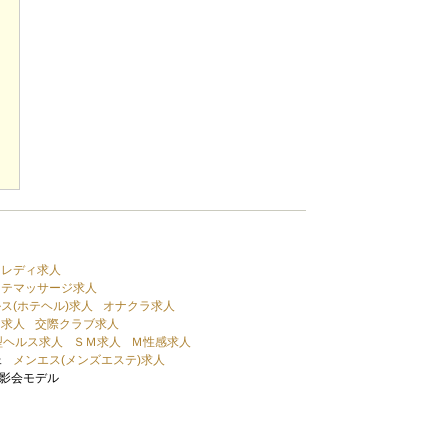
トレディ求人
ステマッサージ求人
ス(ホテヘル)求人
オナクラ求人
ド求人
交際クラブ求人
型ヘルス求人
ＳＭ求人
Ｍ性感求人
ェ
メンエス(メンズエステ)求人
影会モデル