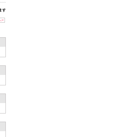
ます
へ>