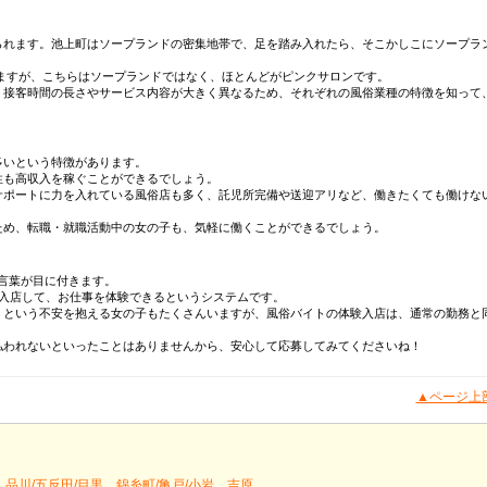
られます。池上町はソープランドの密集地帯で、足を踏み入れたら、そこかしこにソープラ
ますが、こちらはソープランドではなく、ほとんどがピンクサロンです。
、接客時間の長さやサービス内容が大きく異なるため、それぞれの風俗業種の特徴を知って
多いという特徴があります。
性も高収入を稼ぐことができるでしょう。
サポートに力を入れている風俗店も多く、託児所完備や送迎アリなど、働きたくても働けな
ため、転職・就職活動中の女の子も、気軽に働くことができるでしょう。
言葉が目に付きます。
入店して、お仕事を体験できるというシステムです。
・という不安を抱える女の子もたくさんいますが、風俗バイトの体験入店は、通常の勤務と
払われないといったことはありませんから、安心して応募してみてくださいね！
▲ページ上
品川/五反田/目黒
錦糸町/亀戸/小岩
吉原