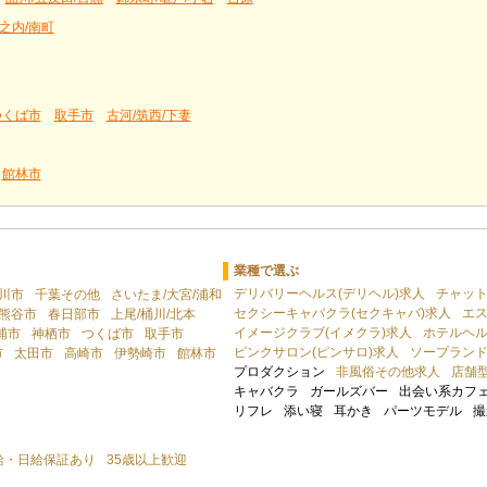
之内/南町
つくば市
取手市
古河/筑西/下妻
館林市
業種で選ぶ
デリバリーヘルス(デリヘル)求人
チャッ
川市
千葉その他
さいたま/大宮/浦和
セクシーキャバクラ(セクキャバ)求人
エ
熊谷市
春日部市
上尾/桶川/北本
イメージクラブ(イメクラ)求人
ホテルヘル
浦市
神栖市
つくば市
取手市
ピンクサロン(ピンサロ)求人
ソープラン
市
太田市
高崎市
伊勢崎市
館林市
プロダクション
非風俗その他求人
店舗
キャバクラ
ガールズバー
出会い系カフ
リフレ
添い寝
耳かき
パーツモデル
撮
給・日給保証あり
35歳以上歓迎