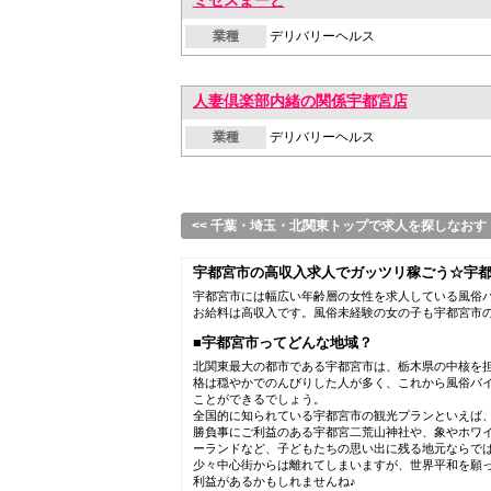
ミセスまーと
業種
デリバリーヘルス
人妻倶楽部内緒の関係宇都宮店
業種
デリバリーヘルス
<< 千葉・埼玉・北関東トップで求人を探しなおす
宇都宮市の高収入求人でガッツリ稼ごう☆宇都
宇都宮市には幅広い年齢層の女性を求人している風俗バ
お給料は高収入です。風俗未経験の女の子も宇都宮市
■宇都宮市ってどんな地域？
北関東最大の都市である宇都宮市は、栃木県の中核を
格は穏やかでのんびりした人が多く、これから風俗バ
ことができるでしょう。
全国的に知られている宇都宮市の観光プランといえば
勝負事にご利益のある宇都宮二荒山神社や、象やホワ
ーランドなど、子どもたちの思い出に残る地元ならで
少々中心街からは離れてしまいますが、世界平和を願
利益があるかもしれませんね♪