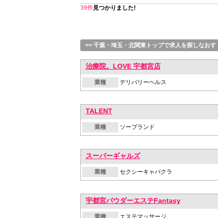
39件
見つかりました!
<< 千葉・埼玉・北関東トップで求人を探しなおす
治療院。LOVE 宇都宮店
業種
デリバリーヘルス
TALENT
業種
ソープランド
スーパーギャルズ
業種
セクシーキャバクラ
宇都宮パウダーエステFantasy
業種
エステマッサージ