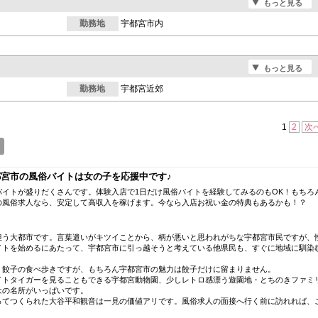
もっと見る
勤務地
宇都宮市内
もっと見る
勤務地
宇都宮近郊
1
2
次
宮市の風俗バイトは女の子を応援中です♪
イトが盛りだくさんです。体験入店で1日だけ風俗バイトを経験してみるのもOK！もちろ
の風俗求人なら、安定して高収入を稼げます。今なら入店お祝い金の特典もあるかも！？
担う大都市です。言葉遣いがキツイことから、柄が悪いと思われがちな宇都宮市民ですが、
イトを始めるにあたって、宇都宮市に引っ越そうと考えている他県民も、すぐに地域に馴染
、餃子の食べ歩きですが、もちろん宇都宮市の魅力は餃子だけに留まりません。
イトタイガーを見ることもできる宇都宮動物園、少しレトロ感漂う遊園地・とちのきファミ
はの名所がいっぱいです。
ってつくられた大谷平和観音は一見の価値アリです。風俗求人の面接へ行く前に訪れれば、