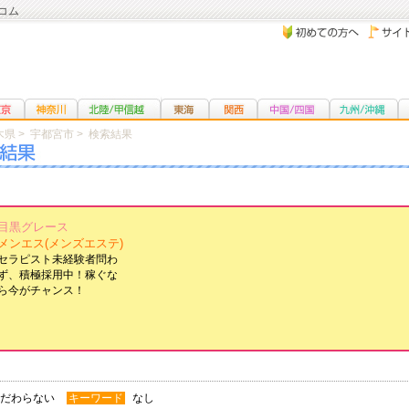
コム
木県
>
宇都宮市
> 検索結果
目黒グレース
メンエス(メンズエステ)
セラピスト未経験者問わ
ず、積極採用中！稼ぐな
ら今がチャンス！
だわらない
キーワード
なし