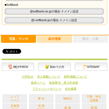
■SoftBank
@softbank.ne.jpの場合-ドメイン設定
@i.softbank.jpの場合-ドメイン設定
写真・マンガ
基本情報
熟女・人妻
検討中BOX
初めての方
SITEMAP
お問合せ
求人掲載について
無料掲載について
媒体ページ
免責事項・青少年保護
プライバシーポリシー
会社概要
トップ
千葉・埼玉
東 京
神奈川
ページ
北関東
北海道
北 陸
東 海
関 西