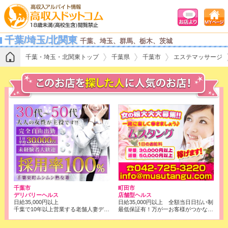
千葉/埼玉/北関東
千葉、埼玉、群馬、栃木、茨城
千葉・埼玉・北関東トップ
千葉県
千葉市
エステマッサージ
千葉市
町田市
デリバリーヘルス
店舗型ヘルス
日給35,000円以上
日給35,000円以上 全額当日日払い制
千葉で10年以上営業する老舗人妻デリヘル！
最低保証有！万が一お客様がつかなくても、保証させて頂きます。