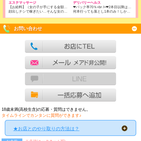
エステマッサージ
デリバリーヘルス
【お給料】（女の子が手にする金額）<br /> 90分コース 20,000円～30,000円<br />120分コース 25,000円～35,000円
❤バック率70％<br />❤2本目以降はコース料金全取りでOK!<br />※店落ちは1本目の6000円のみです！
顔出しナシで稼ぎたい…そんな女の子は当店でまず体験入店☆
何本行っても落とし1本のみ！しかもバック率は70％❢❢
お問い合わせ
18歳未満(高校生含)の応募・質問はできません。
タイムラインでカンタンに質問ができます♪
★お店とのやり取りの方法は？