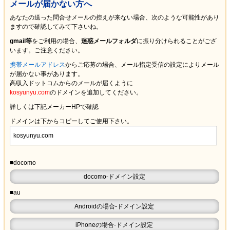
メールが届かない方へ
あなたの送った問合せメールの控えが来ない場合、次のような可能性があり
ますので確認してみて下さいね。
gmail等
をご利用の場合、
迷惑メールフォルダ
に振り分けられることがござ
います。ご注意ください。
携帯メールアドレス
からご応募の場合、メール指定受信の設定により
メール
が届かない
事があります。
高収入ドットコムからのメールが届くように
kosyunyu.com
のドメインを追加してください。
詳しくは下記メーカーHPで確認
ドメインは下からコピーしてご使用下さい。
■docomo
docomo-ドメイン設定
■au
Androidの場合-ドメイン設定
iPhoneの場合-ドメイン設定