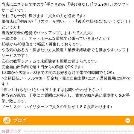
当店はエステ店ですので｢手こきのみ｣｢受け身なし｣｢フェ●無し｣のソフト
サービスです。
それでも十分に稼げます！貴女の力が必要です♪
風俗店は｢性病｣や「リスク」が怖い・・・｢彼氏や旦那にバレたくない！｣
という方も
当店が万全の態勢でバックアップしますので大丈夫♪
一緒に楽しく、アットホームな環境で頑張っていきませんか？
18歳から40歳位まで幅広く募集しております♪
やる気のある方・稼ぎたい方大歓迎！業界未経験者でも働きやすいソフト
サービスです！
安心の教育システムで未経験者も簡単に覚えられます♪
完全自由出勤制で週１日からの勤務でOKです♪
10:00から翌朝5：00までの間のお好きな時間帯で何時間でもOK♪
○全額日払い・ノルマ無・罰金無・完全自由出勤+エステ講習費用は無料で
す！
｢怖い｣｢解らない｣という方！まずはお問い合わせ下さい！
担当者が親切、丁寧にご質問にお答えし、貴女が働き易い環境作りをお手
伝い致します。
ノーリスク、ハイリターンで貴女の生活が１８０度変わります♪
ブログ
お題ブログ