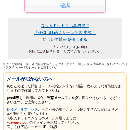
高収入ドットコム事務局に
「妹CLUB 萌えリーン学園 本校」
について情報を提供する
ここに入力いただいた内容は
お店には送信されませんのでご安心ください。
※頂いた情報を、第三者に開示することはございません。詳しい個人情報の取り扱いについては
「プライバシーポリシー」
をご覧下さい。
メールが届かない方へ
あなたの送った問合せメールの控えが来ない場合、次のような可能性があ
りますので確認してみて下さいね。
gmail等
をご利用の場合、
迷惑メールフォルダ
に振り分けられることがご
ざいます。ご注意ください。
携帯メールアドレス
からご応募の場合、メール指定受信の設定により
メー
ルが届かない
事があります。
高収入ドットコムからのメールが届くように
kosyunyu.com
のドメインを追加してください。
詳しくは下記メーカーHPで確認