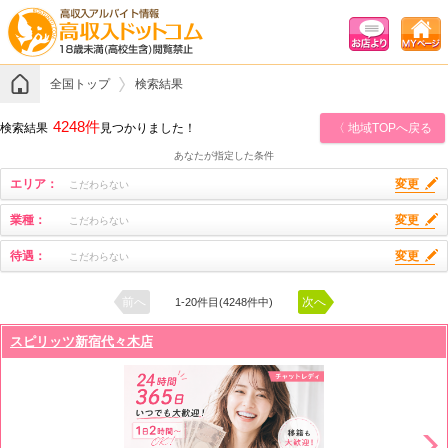
全国トップ
検索結果
4248件
検索結果
見つかりました！
〈 地域TOPへ戻る
あなたが指定した条件
エリア：
変更
こだわらない
業種：
変更
こだわらない
待遇：
変更
こだわらない
前へ
次へ
1-20件目(4248件中)
スピリッツ新宿代々木店