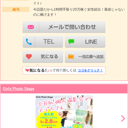
イト♪
給与
今話題だから1時間手取り20万稼ぐ女性続出！風俗じゃない
のに稼げます！
ココをクリック！
Girls Photo Stage