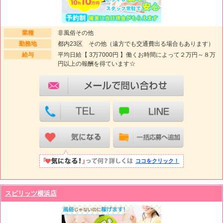
業種
非風俗その他
勤務地
都内23区 その他（遠方でも交通費出る場合もあります）
給与
平均日給【 3万7000円 】働くお時間によって２万円～８万
円以上の報酬を得ています☆
ココをクリック！
スピリッツ横浜店