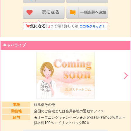
ココをクリック！
キャバライブ
業種
非風俗その他
勤務地
全国のご自宅または当局各地の通勤オフィス
給与
★オープニングキャンペーン★お客様利用料の50％還元＋
指名料100％＋ドリンクバック50％