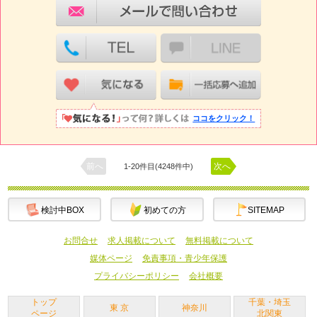
ココをクリック！
前へ
次へ
1-20件目(4248件中)
検討中BOX
初めての方
SITEMAP
お問合せ
求人掲載について
無料掲載について
媒体ページ
免責事項・青少年保護
プライバシーポリシー
会社概要
トップ
千葉・埼玉
東 京
神奈川
ページ
北関東