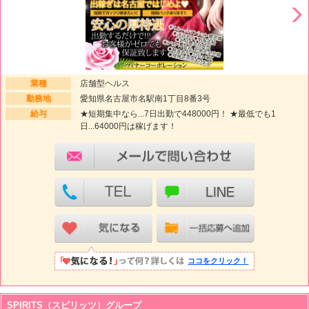
業種
店舗型ヘルス
勤務地
愛知県名古屋市名駅南1丁目8番3号
給与
★短期集中なら...7日出勤で448000円！ ★最低でも1
日...64000円は稼げます！
ココをクリック！
SPIRITS（スピリッツ）グループ