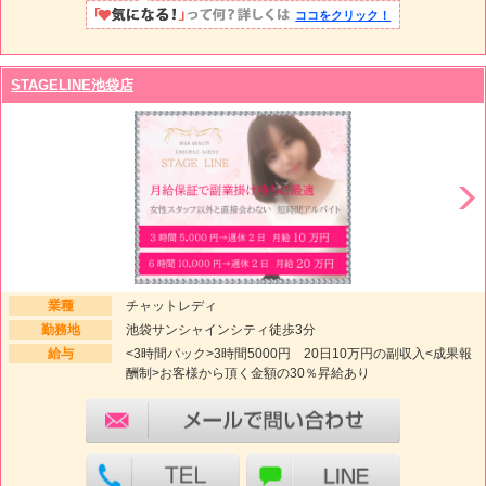
ココをクリック！
STAGELINE池袋店
業種
チャットレディ
勤務地
池袋サンシャインシティ徒歩3分
給与
<3時間パック>3時間5000円 20日10万円の副収入<成果報
酬制>お客様から頂く金額の30％昇給あり