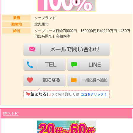
業種
ソープランド
勤務地
北九州市
給与
ソープコース日給70000円～150000円月給210万円～450万
円短時間でも高額保障
ココをクリック！
待ちナビ