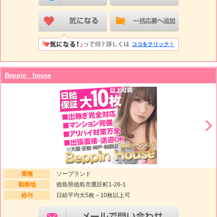
ココをクリック！
Beppin house
業種
ソープランド
勤務地
徳島県徳島市鷹匠町1-26-1
給与
日給平均大5枚～10枚以上可