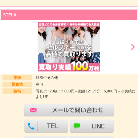
STELA
業種
非風俗その他
勤務地
在宅
給与
写真15~20枚：5,000円～動画12~15分：5,000円～※実績に
よりUP