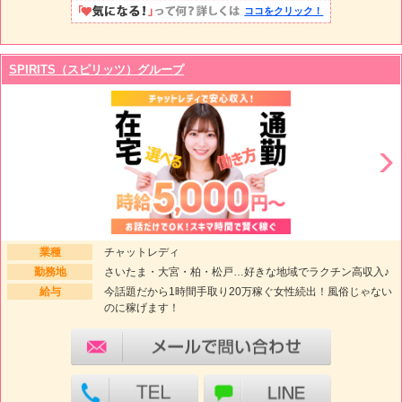
ココをクリック！
SPIRITS（スピリッツ）グループ
業種
チャットレディ
勤務地
さいたま・大宮・柏・松戸…好きな地域でラクチン高収入♪
給与
今話題だから1時間手取り20万稼ぐ女性続出！風俗じゃない
のに稼げます！