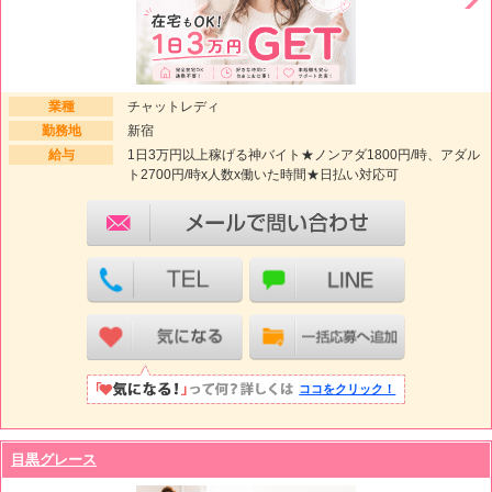
業種
チャットレディ
勤務地
新宿
給与
1日3万円以上稼げる神バイト★ノンアダ1800円/時、アダル
ト2700円/時x人数x働いた時間★日払い対応可
ココをクリック！
目黒グレース