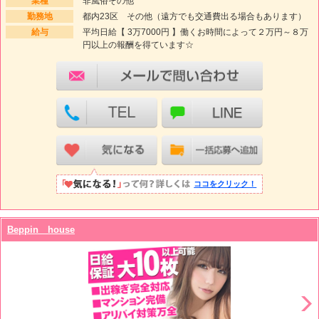
業種
非風俗その他
勤務地
都内23区 その他（遠方でも交通費出る場合もあります）
給与
平均日給【 3万7000円 】働くお時間によって２万円～８万
円以上の報酬を得ています☆
ココをクリック！
Beppin house