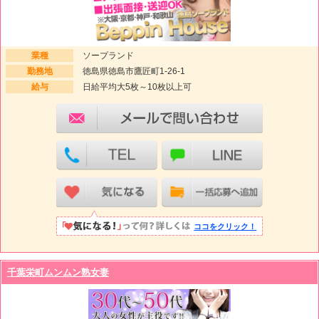
業種
ソープランド
勤務地
徳島県徳島市鷹匠町1-26-1
給与
日給平均大5枚～10枚以上可
ココをクリック！
千葉栄町ムンムン熟女妻