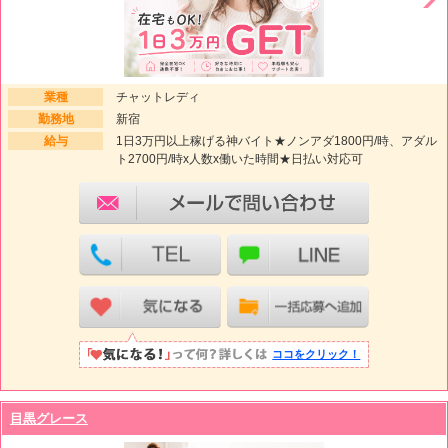
業種
チャットレディ
勤務地
新宿
給与
1日3万円以上稼げる神バイト★ノンアダ1800円/時、アダル
ト2700円/時x人数x働いた時間★日払い対応可
ココをクリック！
目黒グレース