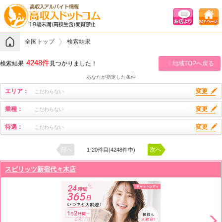
全国トップ
検索結果
4248件
検索結果
見つかりました！
〈 地域TOPへ戻る
あなたが指定した条件
エリア：
変更
こだわらない
業種：
変更
こだわらない
待遇：
変更
こだわらない
前へ
次へ
1-20件目(4248件中)
スピリッツ新宿代々木店