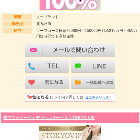
業種
ソープランド
勤務地
北九州市
給与
ソープコース日給70000円～150000円月給210万円～450万
円短時間でも高額保障
ココをクリック！
裸でマッサージ＋デリヘルサービス！TOKYO VIP