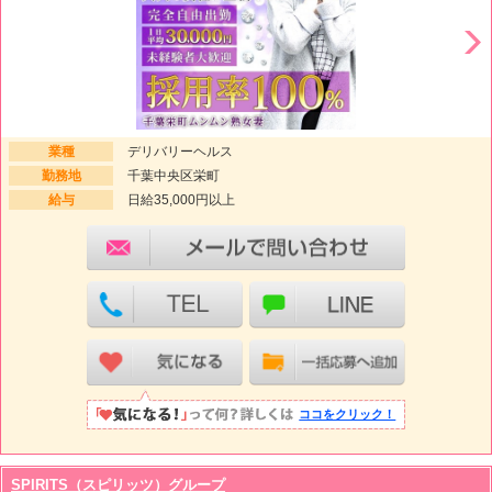
業種
デリバリーヘルス
勤務地
千葉中央区栄町
給与
日給35,000円以上
ココをクリック！
SPIRITS（スピリッツ）グループ