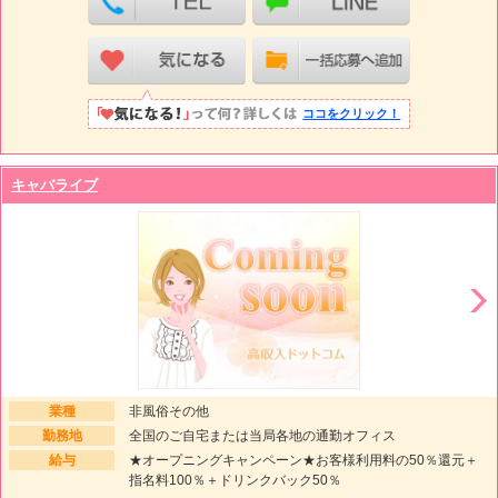
ココをクリック！
キャバライブ
業種
非風俗その他
勤務地
全国のご自宅または当局各地の通勤オフィス
給与
★オープニングキャンペーン★お客様利用料の50％還元＋
指名料100％＋ドリンクバック50％