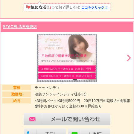
ココをクリック！
STAGELINE池袋店
業種
チャットレディ
勤務地
池袋サンシャインシティ徒歩3分
給与
<3時間パック>3時間5000円 20日10万円の副収入<成果報
酬制>お客様から頂く金額の30％昇給あり