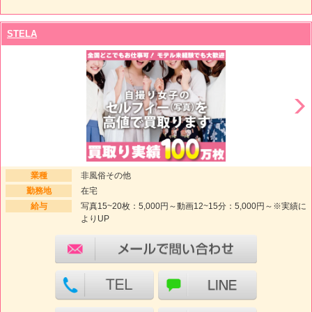
STELA
業種
非風俗その他
勤務地
在宅
給与
写真15~20枚：5,000円～動画12~15分：5,000円～※実績に
よりUP