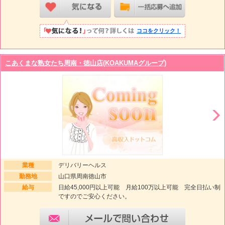
ココをクリック！
こあくまな熟女たち周南・徳山店(KOAKUMAグループ)
業種
デリバリーヘルス
勤務地
山口県周南徳山市
給与
日給45,000円以上可能 月給100万以上可能 完全日払い制
ですのでご安心ください。