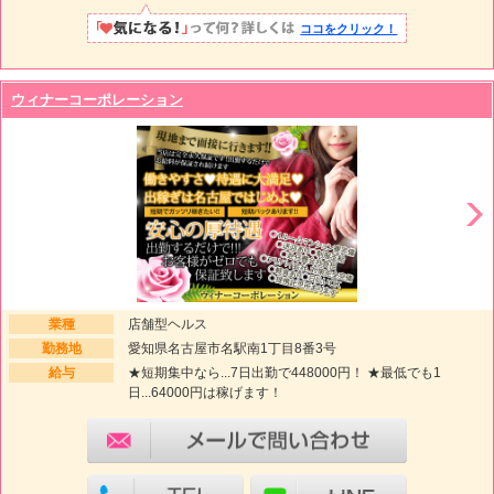
ココをクリック！
ウィナーコーポレーション
業種
店舗型ヘルス
勤務地
愛知県名古屋市名駅南1丁目8番3号
給与
★短期集中なら...7日出勤で448000円！ ★最低でも1
日...64000円は稼げます！