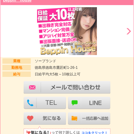
Beppin house
業種
ソープランド
勤務地
徳島県徳島市鷹匠町1-26-1
給与
日給平均大5枚～10枚以上可
ココをクリック！