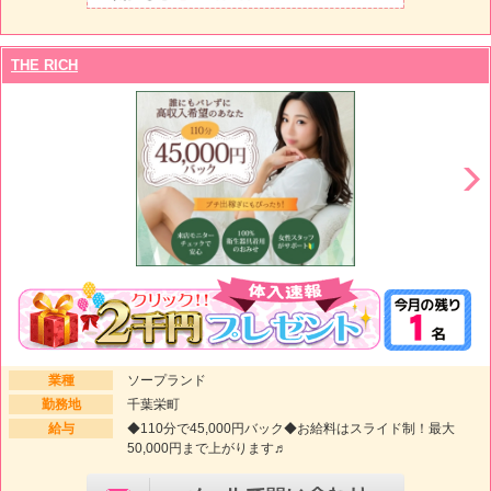
THE RICH
業種
ソープランド
勤務地
千葉栄町
給与
◆110分で45,000円バック◆お給料はスライド制！最大
50,000円まで上がります♬