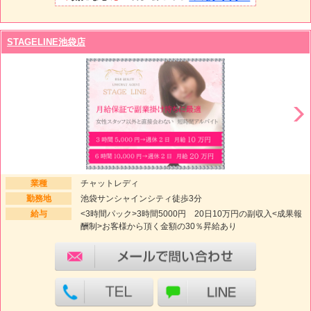
STAGELINE池袋店
業種
チャットレディ
勤務地
池袋サンシャインシティ徒歩3分
給与
<3時間パック>3時間5000円 20日10万円の副収入<成果報
酬制>お客様から頂く金額の30％昇給あり