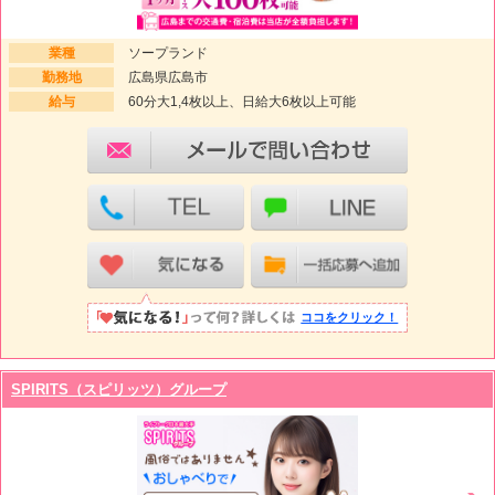
業種
ソープランド
勤務地
広島県広島市
給与
60分大1,4枚以上、日給大6枚以上可能
ココをクリック！
SPIRITS（スピリッツ）グループ