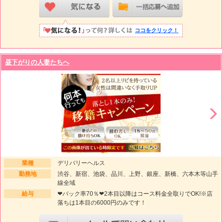
ココをクリック！
昼下がりの人妻たちへ
業種
デリバリーヘルス
勤務地
渋谷、新宿、池袋、品川、上野、銀座、新橋、六本木等山手
線全域
給与
❤バック率70％❤2本目以降はコース料金全取りでOK!※店
落ちは1本目の6000円のみです！