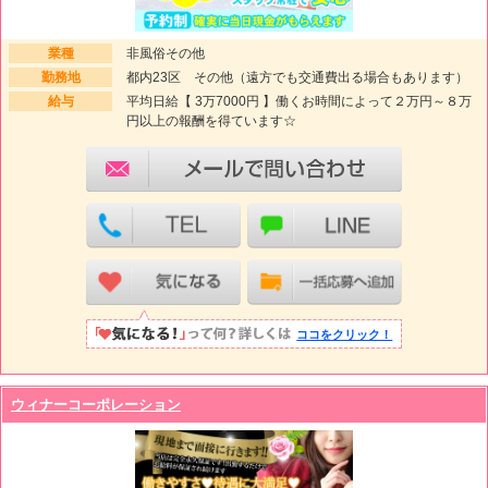
業種
非風俗その他
勤務地
都内23区 その他（遠方でも交通費出る場合もあります）
給与
平均日給【 3万7000円 】働くお時間によって２万円～８万
円以上の報酬を得ています☆
ココをクリック！
ウィナーコーポレーション