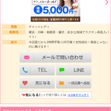
業種
チャットレディ
勤務地
横浜・川崎・相模原・藤沢…好きな地域でラクチン高収入バ
イト♪
給与
今話題だから1時間手取り20万稼ぐ女性続出！風俗じゃない
のに稼げます！
ココをクリック！
ファッションヘルス ムスタング