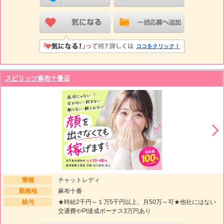
ココをクリック！
スピリッツ麻布十番店
業種
チャットレディ
勤務地
麻布十番
給与
★時給2千円～１万5千円以上、月50万～可★他社にはない
交通費やPt達成ボーナス3万円あり