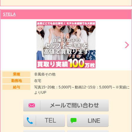
STELA
業種
非風俗その他
勤務地
在宅
給与
写真15~20枚：5,000円～動画12~15分：5,000円～※実績に
よりUP