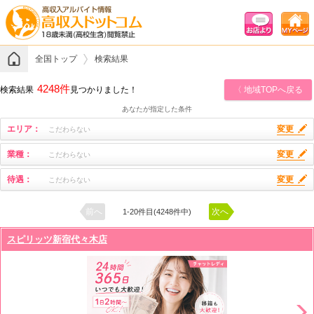
全国トップ
検索結果
4248件
検索結果
見つかりました！
〈 地域TOPへ戻る
あなたが指定した条件
エリア：
変更
こだわらない
業種：
変更
こだわらない
待遇：
変更
こだわらない
前へ
次へ
1-20件目(4248件中)
スピリッツ新宿代々木店