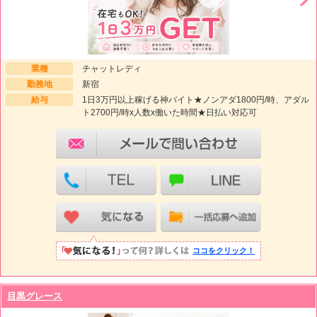
業種
チャットレディ
勤務地
新宿
給与
1日3万円以上稼げる神バイト★ノンアダ1800円/時、アダル
ト2700円/時x人数x働いた時間★日払い対応可
ココをクリック！
目黒グレース