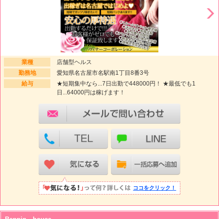
業種
店舗型ヘルス
勤務地
愛知県名古屋市名駅南1丁目8番3号
給与
★短期集中なら...7日出勤で448000円！ ★最低でも1
日...64000円は稼げます！
ココをクリック！