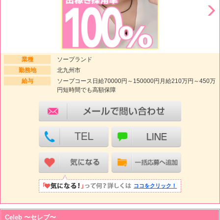
業種
ソープランド
勤務地
北九州市
給与
ソープコース日給70000円～150000円月給210万円～450万
円短時間でも高額保障
ココをクリック！
Celeb 〜セレブ〜