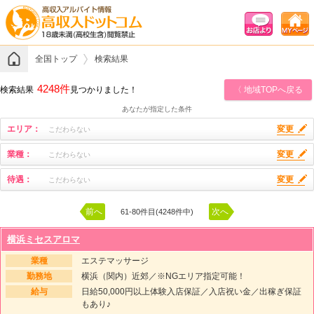
全国トップ
検索結果
4248件
検索結果
見つかりました！
〈 地域TOPへ戻る
あなたが指定した条件
エリア：
変更
こだわらない
業種：
変更
こだわらない
待遇：
変更
こだわらない
前へ
次へ
61-80件目(4248件中)
横浜ミセスアロマ
業種
エステマッサージ
勤務地
横浜（関内）近郊／※NGエリア指定可能！
給与
日給50,000円以上体験入店保証／入店祝い金／出稼ぎ保証
もあり♪