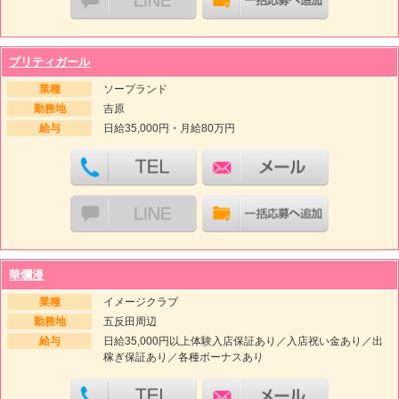
プリティガール
業種
ソープランド
勤務地
吉原
給与
日給35,000円・月給80万円
華爛漫
業種
イメージクラブ
勤務地
五反田周辺
給与
日給35,000円以上体験入店保証あり／入店祝い金あり／出
稼ぎ保証あり／各種ボーナスあり