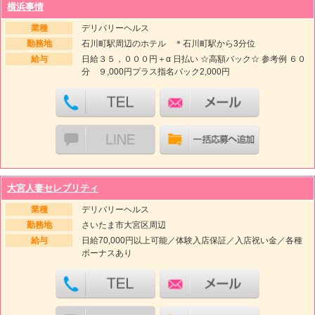
横浜事情
業種
デリバリーヘルス
勤務地
石川町駅周辺のホテル ＊石川町駅から3分位
給与
日給３５，０００円＋α 日払い ☆高額バック☆ 参考例 ６０
分 ９,000円プラス指名バック2,000円
大宮人妻セレブリティ
業種
デリバリーヘルス
勤務地
さいたま市大宮区周辺
給与
日給70,000円以上可能／体験入店保証／入店祝い金／各種
ボーナスあり