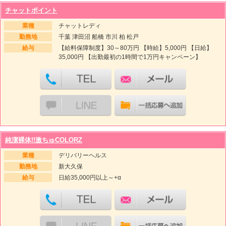
チャットポイント
業種
チャットレディ
勤務地
千葉 津田沼 船橋 市川 柏 松戸
給与
【給料保障制度】30～80万円 【時給】5,000円 【日給】
35,000円 【出勤最初の1時間で1万円キャンペーン】
純潔裸体!!激ちゅCOLORZ
業種
デリバリーヘルス
勤務地
新大久保
給与
日給35,000円以上～+α