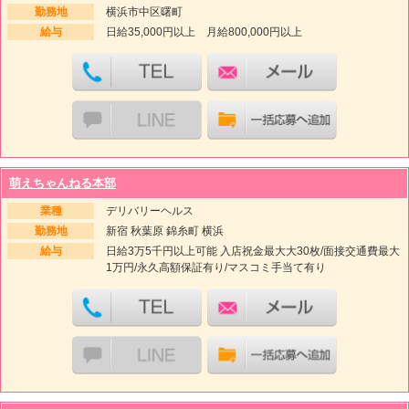
勤務地
横浜市中区曙町
給与
日給35,000円以上 月給800,000円以上
萌えちゃんねる本部
業種
デリバリーヘルス
勤務地
新宿 秋葉原 錦糸町 横浜
給与
日給3万5千円以上可能 入店祝金最大大30枚/面接交通費最大
1万円/永久高額保証有り/マスコミ手当て有り