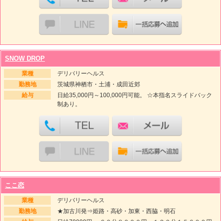
SNOW DROP
業種
デリバリーヘルス
勤務地
茨城県神栖市・土浦・成田近郊
給与
日給35,000円～100,000円可能。 ☆本指名スライドバック
制あり。
ここ恋
業種
デリバリーヘルス
勤務地
★加古川発⇒姫路・高砂・加東・西脇・明石