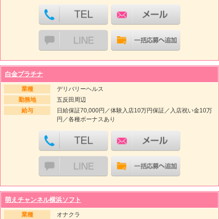
白金プラチナ
業種
デリバリーヘルス
勤務地
五反田周辺
給与
日給保証70,000円／体験入店10万円保証／入店祝い金10万
円／各種ボーナスあり
萌えチャンネル横浜ソフト
業種
オナクラ