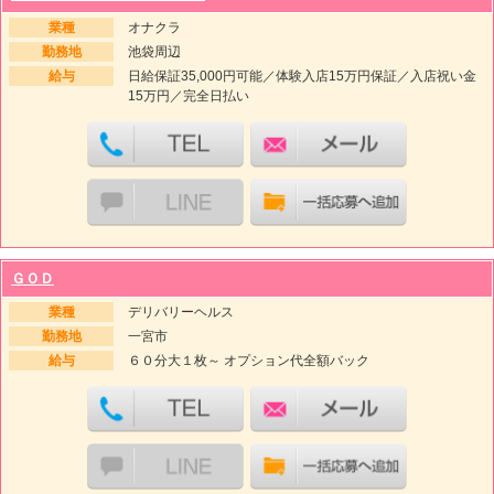
業種
オナクラ
勤務地
池袋周辺
給与
日給保証35,000円可能／体験入店15万円保証／入店祝い金
15万円／完全日払い
ＧＯＤ
業種
デリバリーヘルス
勤務地
一宮市
給与
６０分大１枚～ オプション代全額バック