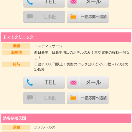
トマトクリニック
業種
エステマッサージ
勤務地
西日暮里、日暮里周辺のホテルのみ！車や電車の移動一切な
し！
給与
日給35,000円以上！実際のバックは60分小8.5枚～120分大
1.45枚
渋谷制服天国
業種
ホテルヘルス