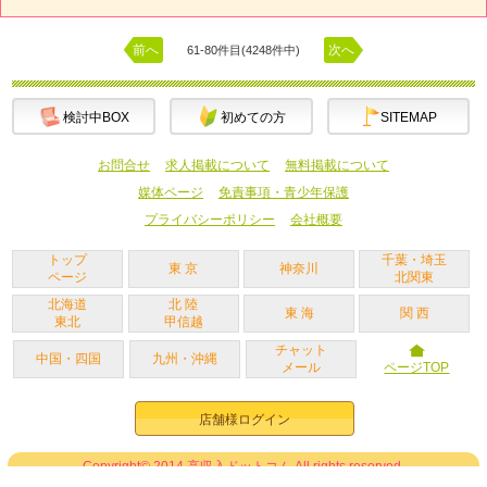
前へ
次へ
61-80件目(4248件中)
検討中BOX
初めての方
SITEMAP
お問合せ
求人掲載について
無料掲載について
媒体ページ
免責事項・青少年保護
プライバシーポリシー
会社概要
トップ
千葉・埼玉
東 京
神奈川
ページ
北関東
北海道
北 陸
東 海
関 西
東北
甲信越
チャット
中国・四国
九州・沖縄
メール
ページTOP
店舗様ログイン
Copyright© 2014
高収入ドットコム
All rights reserved.