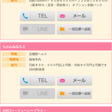
給与
日給70000円～ ６０分８０００円～１２０分１５６００円
（基本60％～交渉・昇給有り） オプション全額バック
ちゃんねる６９
業種
店舗型ヘルス
勤務地
熱海市内
給与
日給￥３０．０００円以上可能・月給８０万円も可能です
20代即採用
JUICY+～ジューシープラス～