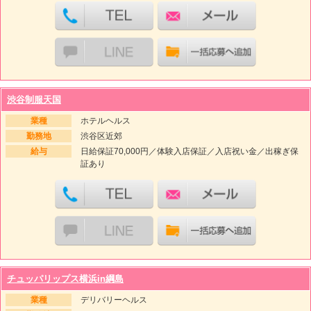
渋谷制服天国
業種
ホテルヘルス
勤務地
渋谷区近郊
給与
日給保証70,000円／体験入店保証／入店祝い金／出稼ぎ保
証あり
チュッパリップス横浜in綱島
業種
デリバリーヘルス