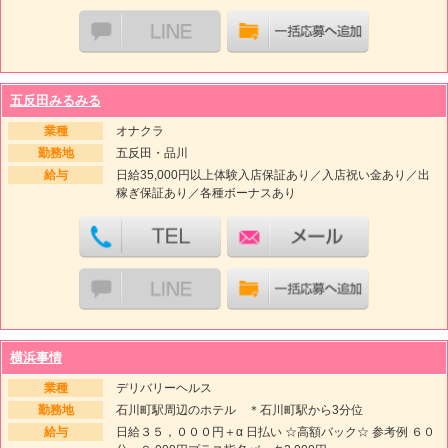
五反田みるみる
業種
オナクラ
勤務地
五反田・品川
給与
日給35,000円以上体験入店保証あり／入店祝い金あり／出
稼ぎ保証あり／各種ボーナスあり
横浜事情
業種
デリバリーヘルス
勤務地
石川町駅周辺のホテル ＊石川町駅から3分位
給与
日給３５，０００円＋α 日払い ☆高額バック☆ 参考例 ６０