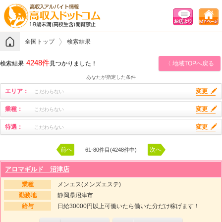
全国トップ
検索結果
4248件
検索結果
見つかりました！
〈 地域TOPへ戻る
あなたが指定した条件
エリア：
変更
こだわらない
業種：
変更
こだわらない
待遇：
変更
こだわらない
前へ
次へ
61-80件目(4248件中)
アロマギルド 沼津店
業種
メンエス(メンズエステ)
勤務地
静岡県沼津市
給与
日給30000円以上可働いたら働いた分だけ稼げます！