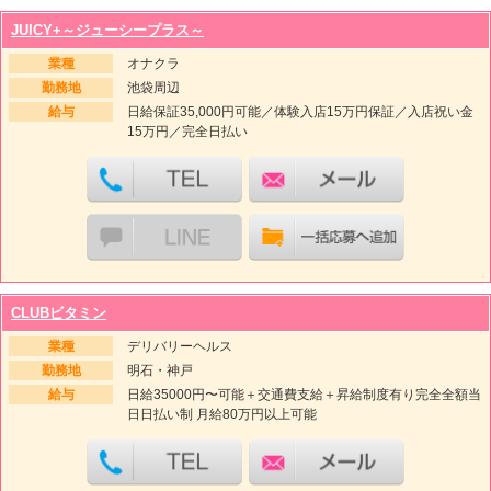
JUICY+～ジューシープラス～
業種
オナクラ
勤務地
池袋周辺
給与
日給保証35,000円可能／体験入店15万円保証／入店祝い金
15万円／完全日払い
CLUBビタミン
業種
デリバリーヘルス
勤務地
明石・神戸
給与
日給35000円〜可能＋交通費支給＋昇給制度有り完全全額当
日日払い制 月給80万円以上可能