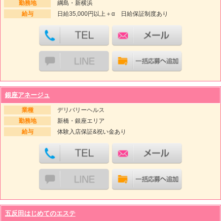
勤務地
綱島・新横浜
給与
日給35,000円以上＋α 日給保証制度あり
銀座アネージュ
業種
デリバリーヘルス
勤務地
新橋・銀座エリア
給与
体験入店保証&祝い金あり
五反田はじめてのエステ