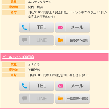
業種
エステマッサージ
勤務地
関内・横浜
給与
日給35,000円以上！完全日払い！バック率70％以上！1日の
集客本数平均5本超！
ゴールドハンズ神田店
業種
オナクラ
勤務地
神田近郊
給与
日給35,000円以上詳細はお問い合わせ下さい♪