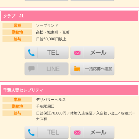
クラブ J1
業種
ソープランド
勤務地
高松・城東町・瓦町
給与
日給50,000円以上
千葉人妻セレブリティ
業種
デリバリーヘルス
勤務地
千葉駅周辺
給与
日給保証70,000円／体験入店保証／入店祝い金1／各種ボー
ナス有