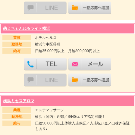
萌えちゃんねるライト横浜
業種
ホテルヘルス
勤務地
横浜市中区曙町
給与
日給35,000円以上 月給800,000円以上
横浜ミセスアロマ
業種
エステマッサージ
勤務地
横浜（関内）近郊／※NGエリア指定可能！
給与
日給50,000円以上体験入店保証／入店祝い金／出稼ぎ保証
もあり♪