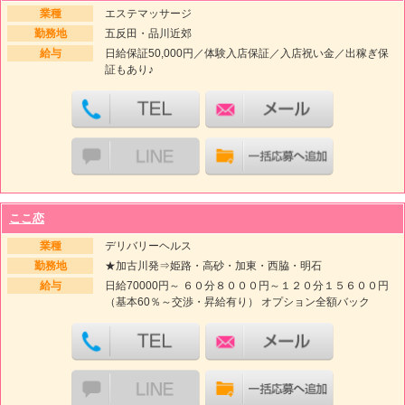
業種
エステマッサージ
勤務地
五反田・品川近郊
給与
日給保証50,000円／体験入店保証／入店祝い金／出稼ぎ保
証もあり♪
ここ恋
業種
デリバリーヘルス
勤務地
★加古川発⇒姫路・高砂・加東・西脇・明石
給与
日給70000円～ ６０分８０００円～１２０分１５６００円
（基本60％～交渉・昇給有り） オプション全額バック