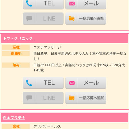
トマトクリニック
業種
エステマッサージ
勤務地
西日暮里、日暮里周辺のホテルのみ！車や電車の移動一切な
し！
給与
日給35,000円以上！実際のバックは60分小8.5枚～120分大
1.45枚
白金プラチナ
業種
デリバリーヘルス