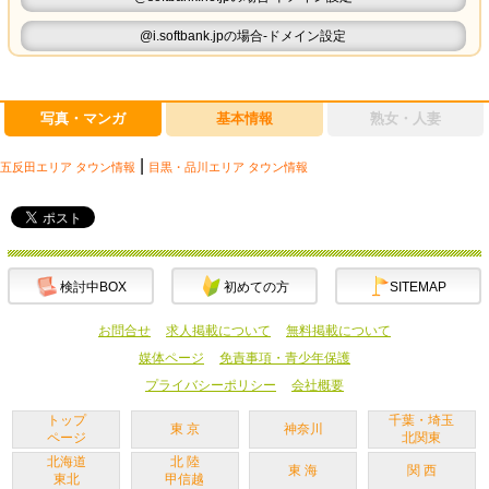
@i.softbank.jpの場合-ドメイン設定
写真・マンガ
基本情報
熟女・人妻
|
五反田エリア タウン情報
目黒・品川エリア タウン情報
検討中BOX
初めての方
SITEMAP
お問合せ
求人掲載について
無料掲載について
媒体ページ
免責事項・青少年保護
プライバシーポリシー
会社概要
トップ
千葉・埼玉
東 京
神奈川
ページ
北関東
北海道
北 陸
東 海
関 西
東北
甲信越