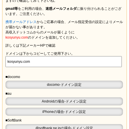
ますので確認してみて下さいね。
gmail等
をご利用の場合、
迷惑メールフォルダ
に振り分けられることがござ
います。ご注意ください。
携帯メールアドレス
からご応募の場合、メール指定受信の設定により
メール
が届かない
事があります。
高収入ドットコムからのメールが届くように
kosyunyu.com
のドメインを追加してください。
詳しくは下記メーカーHPで確認
ドメインは下からコピーしてご使用下さい。
■docomo
docomo-ドメイン設定
■au
Androidの場合-ドメイン設定
iPhoneの場合-ドメイン設定
■SoftBank
@softbank.ne.jpの場合-ドメイン設定