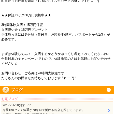
即日からお仕事を始められるのもミルクハートの魅力です(*´∪｀*)
★★保証パック30万円実施中★★
3時間体験入店：15万円保証
入店祝い金：15万円プレゼント
※体験入店には身分証（住民票、戸籍抄本/謄本、パスポートから1点）が
必要です。
まずは体験してみて、入店するかどうかゆっくり考えてみてくださいね♪
全員対象のキャンペーンですので、体験希望の方はお気軽にお問い合わせ
ください☆
お問い合わせ、ご応募は24時間大歓迎です！
たくさんのお問合せお待ちしております╰(*´︶`*)╯
ブログ
お題ブログ
2017-01-18(水)15:11
身長150センチ体重が70キロで働けるお店を探しています。