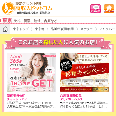
東京
渋谷、新宿、池袋、吉原など
東京トップ
東京都
品川/五反田/目黒
オナクラ
ミルクハー
品川/五反田/目黒
新宿/歌舞伎町
デリバリーヘルス
チャットレディ
❤バック率70％<br />❤2本目以降はコース料金全取りでOK!<br />※店落ちは1本目の6000円のみです！
1日3万円以上稼げる神バイト<br />★ノンアダ1800円/時、アダルト2700円/時x人数x働いた時間<br />★日払い対応可
何本行っても落とし1本のみ！しかもバック率は70％❢❢
入店祝金2万円＋別途祝金3万円のアリ、風俗より確実に！