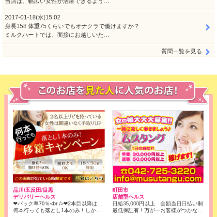
当店は、幅広い女性が活躍できるよう…
2017-01-18(水)15:02
身長158 体重75くらいでもオナクラで働けますか？
ミルクハートでは、面接にお越しいた…
質問一覧を見る
品川/五反田/目黒
町田市
デリバリーヘルス
店舗型ヘルス
❤バック率70％<br />❤2本目以降はコース料金全取りでOK!<br />※店落ちは1本目の6000円のみです！
日給35,000円以上 全額当日日払い制
何本行っても落とし1本のみ！しかもバック率は70％❢❢
最低保証有！万が一お客様がつかなくても、保証させて頂きます。