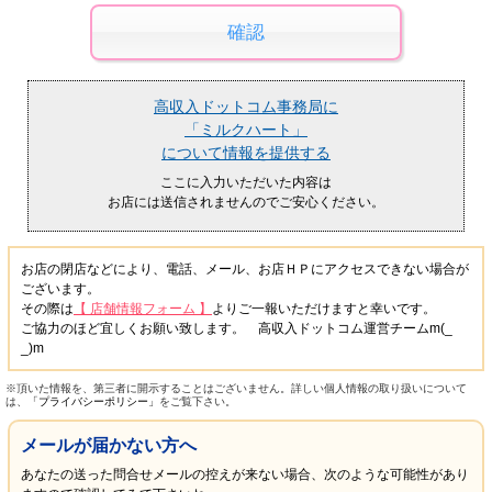
高収入ドットコム事務局に
「ミルクハート」
について情報を提供する
ここに入力いただいた内容は
お店には送信されませんのでご安心ください。
お店の閉店などにより、電話、メール、お店ＨＰにアクセスできない場合が
ございます。
その際は
【 店舗情報フォーム 】
よりご一報いただけますと幸いです。
ご協力のほど宜しくお願い致します。 高収入ドットコム運営チームm(_
_)m
※頂いた情報を、第三者に開示することはございません。詳しい個人情報の取り扱いについて
は、
「プライバシーポリシー」
をご覧下さい。
メールが届かない方へ
あなたの送った問合せメールの控えが来ない場合、次のような可能性があり