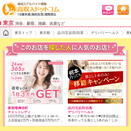
東京
渋谷、新宿、池袋、吉原など
東京トップ
東京都
品川/五反田/目黒
デリバリーヘルス
奥
品川/五反田/目黒
新宿/歌舞伎町
デリバリーヘルス
チャットレディ
❤バック率70％<br />❤2本目以降はコース料金全取りでOK!<br />※店落ちは1本目の6000円のみです！
1日3万円以上稼げる神バイト<br />★ノンアダ1800円/時、アダルト2700円/時x人数x働いた時間<br />★日払い対応可
何本行っても落とし1本のみ！しかもバック率は70％❢❢
入店祝金2万円＋別途祝金3万円のアリ、風俗より確実に！