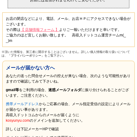
お店には送信されませんのでご安心ください。
お店の閉店などにより、電話、メール、お店ＨＰにアクセスできない場合が
ございます。
その際は
【 店舗情報フォーム 】
よりご一報いただけますと幸いです。
ご協力のほど宜しくお願い致します。 高収入ドットコム運営チームm(_
_)m
※頂いた情報を、第三者に開示することはございません。詳しい個人情報の取り扱いについて
は、
「プライバシーポリシー」
をご覧下さい。
メールが届かない方へ
あなたの送った問合せメールの控えが来ない場合、次のような可能性があり
ますので確認してみて下さいね。
gmail等
をご利用の場合、
迷惑メールフォルダ
に振り分けられることがござ
います。ご注意ください。
携帯メールアドレス
からご応募の場合、メール指定受信の設定により
メール
が届かない
事があります。
高収入ドットコムからのメールが届くように
kosyunyu.com
のドメインを追加してください。
詳しくは下記メーカーHPで確認