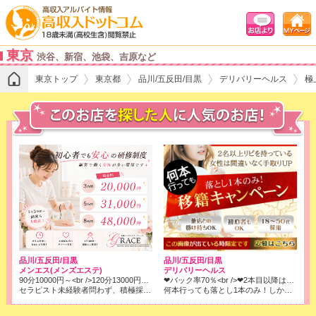
東京
渋谷、新宿、池袋、吉原など
東京トップ
東京都
品川/五反田/目黒
デリバリーヘルス
極
品川/五反田/目黒
品川/五反田/目黒
デリバリーヘルス
メンエス(メンズエステ)
❤バック率70％<br />❤2本目以降はコース料金全取りでOK!<br />※店落ちは1本目の6000円のみです！
90分10000円～<br />120分13000円～<br />150分16000円～<br />延長30分3000円<br />本指名 1000円(全額バック)<br />各種ボーナスあり
何本行っても落とし1本のみ！しかもバック率は70％❢❢
セラピスト未経験者問わず、積極採用中！稼ぐなら今がチャンス！