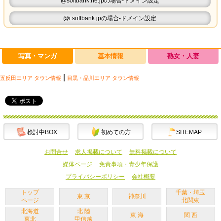
@softbank.ne.jpの場合-ドメイン設定
@i.softbank.jpの場合-ドメイン設定
写真・マンガ
基本情報
熟女・人妻
|
五反田エリア タウン情報
目黒・品川エリア タウン情報
検討中BOX
初めての方
SITEMAP
お問合せ
求人掲載について
無料掲載について
媒体ページ
免責事項・青少年保護
プライバシーポリシー
会社概要
トップ
千葉・埼玉
東 京
神奈川
ページ
北関東
北海道
北 陸
東 海
関 西
東北
甲信越