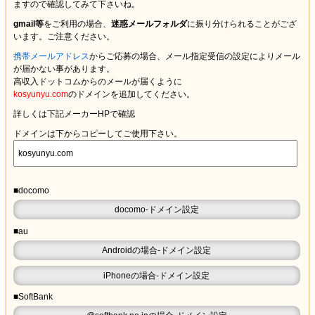
ますので確認してみて下さいね。
gmail等
をご利用の場合、
迷惑メールフォルダ
に振り分けられることがござ
います。ご注意ください。
携帯メールアドレス
からご応募の場合、メール指定受信の設定により
メール
が届かない
事があります。
高収入ドットコムからのメールが届くように
kosyunyu.com
のドメインを追加してください。
詳しくは下記メーカーHPで確認
ドメインは下からコピーしてご使用下さい。
■docomo
docomo-ドメイン設定
■au
Androidの場合-ドメイン設定
iPhoneの場合-ドメイン設定
■SoftBank