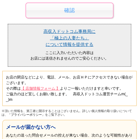
高収入ドットコム事務局に
「極上の人妻たち」
について情報を提供する
ここに入力いただいた内容は
お店には送信されませんのでご安心ください。
お店の閉店などにより、電話、メール、お店ＨＰにアクセスできない場合が
ございます。
その際は
【 店舗情報フォーム 】
よりご一報いただけますと幸いです。
ご協力のほど宜しくお願い致します。 高収入ドットコム運営チームm(_
_)m
※頂いた情報を、第三者に開示することはございません。詳しい個人情報の取り扱いについて
は、
「プライバシーポリシー」
をご覧下さい。
メールが届かない方へ
あなたの送った問合せメールの控えが来ない場合、次のような可能性があり