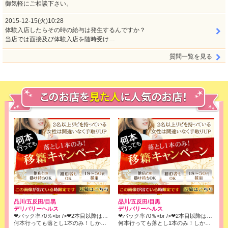
御気軽にご相談下さい。
2015-12-15(火)10:28
体験入店したらその時の給与は発生するんですか？
当店では面接及び体験入店を随時受け…
質問一覧を見る
品川/五反田/目黒
品川/五反田/目黒
デリバリーヘルス
デリバリーヘルス
❤バック率70％<br />❤2本目以降はコース料金全取りでOK!<br />※店落ちは1本目の6000円のみです！
❤バック率70％<br />❤2本目以降はコース料金全取りでOK!<br />※店落ちは1本目の6000円のみです！
何本行っても落とし1本のみ！しかもバック率は70％❢❢
何本行っても落とし1本のみ！しかもバック率は70％❢❢