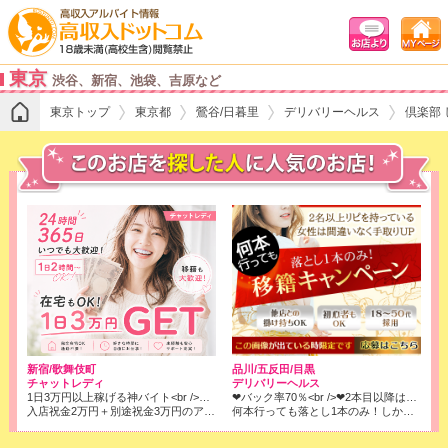
東京
渋谷、新宿、池袋、吉原など
東京トップ
東京都
鶯谷/日暮里
デリバリーヘルス
倶楽部
品川/五反田/目黒
新宿/歌舞伎町
デリバリーヘルス
チャットレディ
❤バック率70％<br />❤2本目以降はコース料金全取りでOK!<br />※店落ちは1本目の6000円のみです！
1日3万円以上稼げる神バイト<br />★ノンアダ1800円/時、アダルト2700円/時x人数x働いた時間<br />★日払い対応可
何本行っても落とし1本のみ！しかもバック率は70％❢❢
入店祝金2万円＋別途祝金3万円のアリ、風俗より確実に！