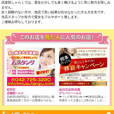
倶楽部しゃらくでは、貴女が少しでも多く稼げるように常に努力を惜しみ
ません。
全く経験のない方や、他店で良い結果が出せなかった方も大丈夫です。
当店スタッフが全力で貴女をフルサポート致します。
ご連絡お待ちしております。
町田市
品川/五反田/目黒
店舗型ヘルス
デリバリーヘルス
日給35,000円以上 全額当日日払い制
❤バック率70％<br />❤2本目以降はコース料金全取りでOK!<br />※店落ちは1本目の6000円のみです！
最低保証有！万が一お客様がつかなくても、保証させて頂きます。
何本行っても落とし1本のみ！しかもバック率は70％❢❢