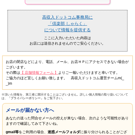
高収入ドットコム事務局に
「倶楽部 しゃらく」
について情報を提供する
ここに入力いただいた内容は
お店には送信されませんのでご安心ください。
お店の閉店などにより、電話、メール、お店ＨＰにアクセスできない場合が
ございます。
その際は
【 店舗情報フォーム 】
よりご一報いただけますと幸いです。
ご協力のほど宜しくお願い致します。 高収入ドットコム運営チームm(_
_)m
※頂いた情報を、第三者に開示することはございません。詳しい個人情報の取り扱いについて
は、
「プライバシーポリシー」
をご覧下さい。
メールが届かない方へ
あなたの送った問合せメールの控えが来ない場合、次のような可能性があり
ますので確認してみて下さいね。
gmail等
をご利用の場合、
迷惑メールフォルダ
に振り分けられることがござ