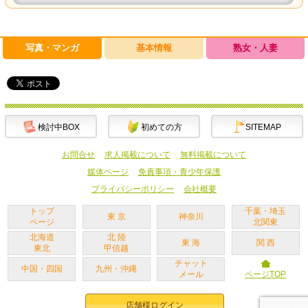
写真・マンガ
基本情報
熟女・人妻
検討中BOX
初めての方
SITEMAP
お問合せ
求人掲載について
無料掲載について
媒体ページ
免責事項・青少年保護
プライバシーポリシー
会社概要
トップ
千葉・埼玉
東 京
神奈川
ページ
北関東
北海道
北 陸
東 海
関 西
東北
甲信越
チャット
中国・四国
九州・沖縄
メール
ページTOP
店舗様ログイン