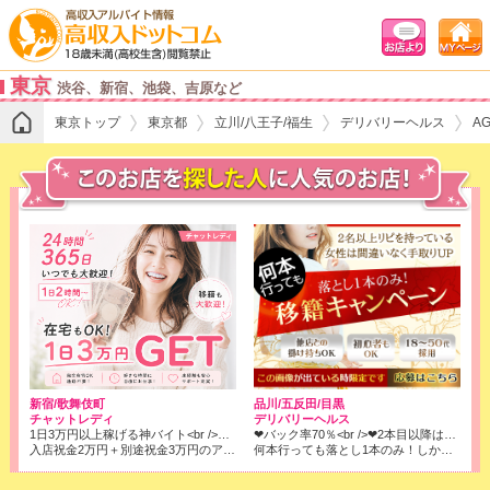
東京
渋谷、新宿、池袋、吉原など
東京トップ
東京都
立川/八王子/福生
デリバリーヘルス
AG
品川/五反田/目黒
新宿/歌舞伎町
デリバリーヘルス
チャットレディ
❤バック率70％<br />❤2本目以降はコース料金全取りでOK!<br />※店落ちは1本目の6000円のみです！
1日3万円以上稼げる神バイト<br />★ノンアダ1800円/時、アダルト2700円/時x人数x働いた時間<br />★日払い対応可
何本行っても落とし1本のみ！しかもバック率は70％❢❢
入店祝金2万円＋別途祝金3万円のアリ、風俗より確実に！