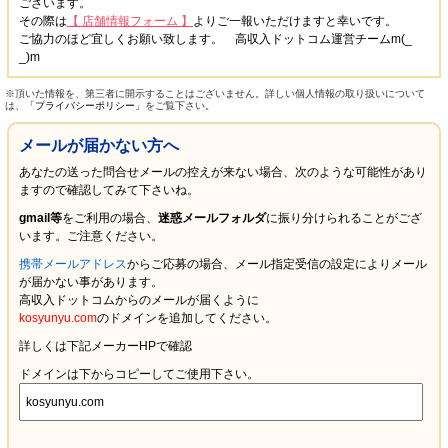
ございます。
その際は
【 店舗情報フォーム 】
よりご一報いただけますと幸いです。
ご協力のほど宜しくお願い致します。 高収入ドットコム運営チームm(_
_)m
※頂いた情報を、第三者に開示することはございません。詳しい個人情報の取り扱いについて
は、
「プライバシーポリシー」
をご覧下さい。
メールが届かない方へ
あなたの送った問合せメールの控えが来ない場合、次のような可能性があり
ますので確認してみて下さいね。
gmail等
をご利用の場合、
迷惑メールフォルダ
に振り分けられることがござ
います。ご注意ください。
携帯メールアドレス
からご応募の場合、メール指定受信の設定により
メール
が届かない
事があります。
高収入ドットコムからのメールが届くように
kosyunyu.com
のドメインを追加してください。
詳しくは下記メーカーHPで確認
ドメインは下からコピーしてご使用下さい。