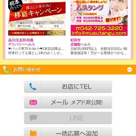
品川/五反田/目黒
町田市
デリバリーヘルス
店舗型ヘルス
❤バック率70％<br />❤2本目以降はコース料金全取りでOK!<br />※店落ちは1本目の6000円のみです！
日給35,000円以上 全額当日日払い制
何本行っても落とし1本のみ！しかもバック率は70％❢❢
最低保証有！万が一お客様がつかなくても、保証させて頂きます。
お問い合わせ