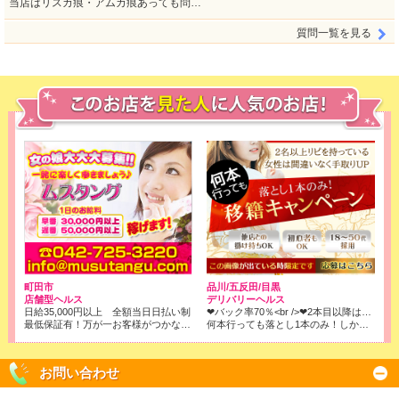
当店はリスカ痕・アムカ痕あっても問…
質問一覧を見る
町田市
品川/五反田/目黒
店舗型ヘルス
デリバリーヘルス
日給35,000円以上 全額当日日払い制
❤バック率70％<br />❤2本目以降はコース料金全取りでOK!<br />※店落ちは1本目の6000円のみです！
最低保証有！万が一お客様がつかなくても、保証させて頂きます。
何本行っても落とし1本のみ！しかもバック率は70％❢❢
お問い合わせ