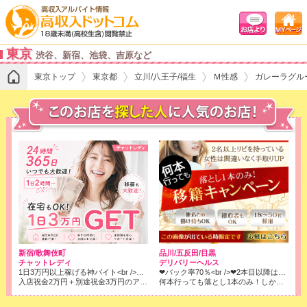
東京
渋谷、新宿、池袋、吉原など
東京トップ
東京都
立川/八王子/福生
Ｍ性感
ガレーラグル
品川/五反田/目黒
新宿/歌舞伎町
デリバリーヘルス
チャットレディ
❤バック率70％<br />❤2本目以降はコース料金全取りでOK!<br />※店落ちは1本目の6000円のみです！
1日3万円以上稼げる神バイト<br />★ノンアダ1800円/時、アダルト2700円/時x人数x働いた時間<br />★日払い対応可
何本行っても落とし1本のみ！しかもバック率は70％❢❢
入店祝金2万円＋別途祝金3万円のアリ、風俗より確実に！