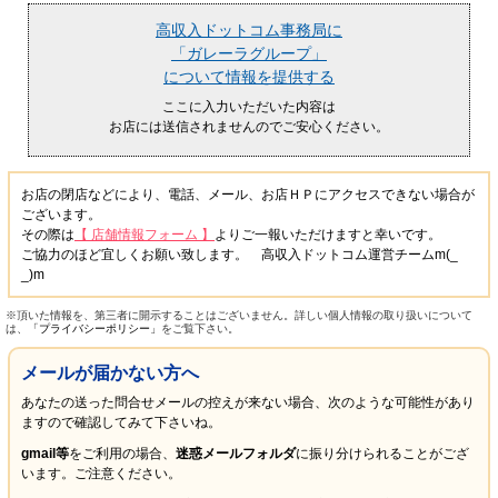
高収入ドットコム事務局に
「ガレーラグループ」
について情報を提供する
ここに入力いただいた内容は
お店には送信されませんのでご安心ください。
お店の閉店などにより、電話、メール、お店ＨＰにアクセスできない場合が
ございます。
その際は
【 店舗情報フォーム 】
よりご一報いただけますと幸いです。
ご協力のほど宜しくお願い致します。 高収入ドットコム運営チームm(_
_)m
※頂いた情報を、第三者に開示することはございません。詳しい個人情報の取り扱いについて
は、
「プライバシーポリシー」
をご覧下さい。
メールが届かない方へ
あなたの送った問合せメールの控えが来ない場合、次のような可能性があり
ますので確認してみて下さいね。
gmail等
をご利用の場合、
迷惑メールフォルダ
に振り分けられることがござ
います。ご注意ください。