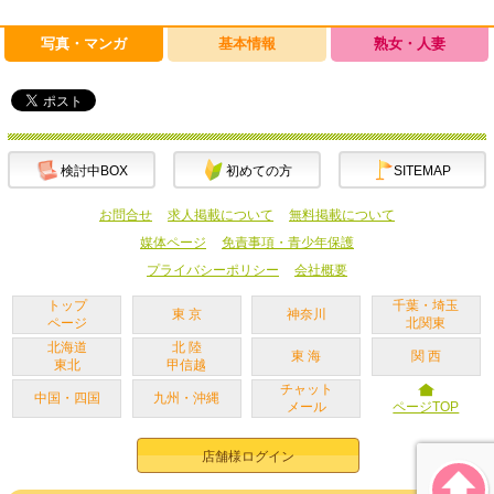
写真・マンガ
基本情報
熟女・人妻
検討中BOX
初めての方
SITEMAP
お問合せ
求人掲載について
無料掲載について
媒体ページ
免責事項・青少年保護
プライバシーポリシー
会社概要
トップ
千葉・埼玉
東 京
神奈川
ページ
北関東
北海道
北 陸
東 海
関 西
東北
甲信越
チャット
中国・四国
九州・沖縄
メール
ページTOP
店舗様ログイン