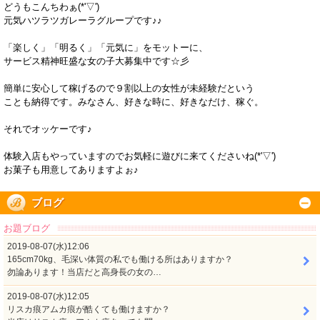
どうもこんちわぁ(*'▽')
元気ハツラツガレーラグループです♪♪
「楽しく」「明るく」「元気に」をモットーに、
サービス精神旺盛な女の子大募集中です☆彡
簡単に安心して稼げるので９割以上の女性が未経験だという
ことも納得です。みなさん、好きな時に、好きなだけ、稼ぐ。
それでオッケーです♪
体験入店もやっていますのでお気軽に遊びに来てくださいね(*'▽')
お菓子も用意してありますよぉ♪
ブログ
お題ブログ
2019-08-07(水)12:06
165cm70kg、毛深い体質の私でも働ける所はありますか？
勿論あります！当店だと高身長の女の…
2019-08-07(水)12:05
リスカ痕アムカ痕が酷くても働けますか？