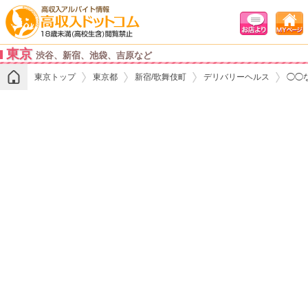
東京
渋谷、新宿、池袋、吉原など
東京トップ
東京都
新宿/歌舞伎町
デリバリーヘルス
◯◯